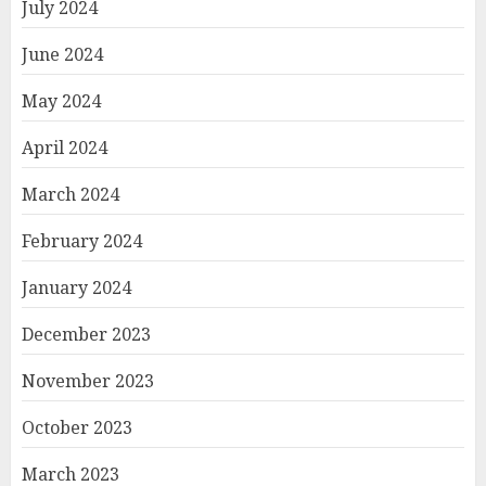
July 2024
June 2024
May 2024
April 2024
March 2024
February 2024
January 2024
December 2023
November 2023
October 2023
March 2023