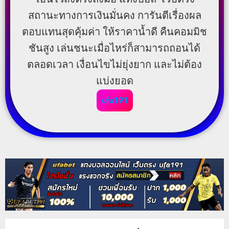
สถานะทางการเงินมั่นคง การันตีเรื่องผล
ตอบแทนสุดคุ้มค่า ให้ราคาน้ำดี คืนคอมมิช
ชันสูง เล่นชนะเมื่อไหร่ก็สามารถถอนได้
ตลอดเวลา เงื่อนไขไม่ยุ่งยาก และไม่ต้อง
แบ่งยอด
ufa191