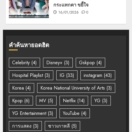
กระแทกตา ขยี้ใจ
16/01/2026
0
คำค้นหายอดฮิต
Celebrity
(4)
Disney+
(3)
Gskpop
(4)
Hospital Playlist
(3)
IG
(33)
instagram
(43)
Korea
(4)
Korea National University of Arts
(3)
Kpop
(6)
MV
(5)
Netflix
(14)
YG
(3)
YG Entertainment
(3)
YouTube
(4)
การแสดง
(3)
ชาวเกาหลี
(5)