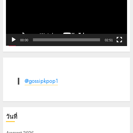
00:00
02:51
@gossipkpop1
วันที่