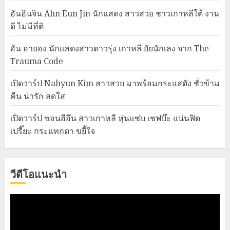
อันอึนจิน Ahn Eun Jin นักแสดง สาวสวย ชาวเกาหลีใต้ งาน
ดี ไม่มีที่ติ
อัน ฮายอง นักแสดงสาวดาวรุ่ง เกาหลี ยัยนักเลง จาก The
Trauma Code
เปิดวาร์ป Nahyun Kim สาวสวย มาพร้อมกระแสดัง ชั่วข้าม
คืน น่ารัก สดใส
เปิดวาร์ป ซอนฮีอึน สาวเกาหลี หุ่นแซ่บ เชฟบ๊ะ แน่นฟิต
เปรี๊ยะ กระแทกตา ขยี้ใจ
วีดีโอแนะนำ
Video
Player