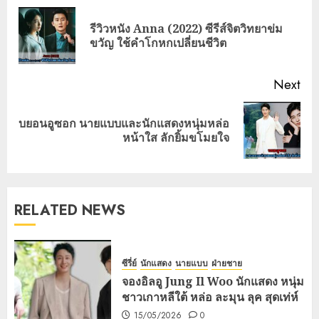
navigation
รีวิวหนัง Anna (2022) ซีรีส์จิตวิทยาข่ม
Pre
ขวัญ ใช้คำโกหกเปลี่ยนชีวิต
pos
Next
บยอนอูซอก นายแบบและนักแสดงหนุ่มหล่อ
Next
หน้าใส ลักยิ้มขโมยใจ
post:
RELATED NEWS
ซีรี่ย์
นักแสดง
นายแบบ
ฝ่ายชาย
จองอิลอู Jung Il Woo นักแสดง หนุ่ม
ชาวเกาหลีใต้ หล่อ ละมุน ลุค สุดเท่ห์
15/05/2026
0