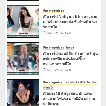
Uncategorized
เปิดวาร์ป Nahyun Kim สาวสวย
มาพร้อมกระแสดัง ชั่วข้ามคืน น่า
รัก สดใส
30/01/2026
0
Uncategorized
ไอดอล
เปิดวาร์ป ซอนฮีอึน สาวเกาหลี หุ่น
แซ่บ เชฟบ๊ะ แน่นฟิตเปรี๊ยะ
กระแทกตา ขยี้ใจ
16/01/2026
0
Uncategorized
ข่าวบันเทิง
ซีรี่ย์
นักแสดง
ฝ่ายหญิง
เปิดประวัติ พัคจูฮยอน นักแสดง
สาวสวย ไฟแรง มากฝืมือ ผลงาน
น่าติดตาม