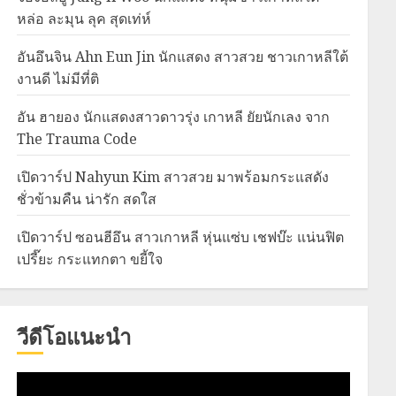
หล่อ ละมุน ลุค สุดเท่ห์
อันอึนจิน Ahn Eun Jin นักแสดง สาวสวย ชาวเกาหลีใต้
งานดี ไม่มีที่ติ
อัน ฮายอง นักแสดงสาวดาวรุ่ง เกาหลี ยัยนักเลง จาก
The Trauma Code
เปิดวาร์ป Nahyun Kim สาวสวย มาพร้อมกระแสดัง
ชั่วข้ามคืน น่ารัก สดใส
เปิดวาร์ป ซอนฮีอึน สาวเกาหลี หุ่นแซ่บ เชฟบ๊ะ แน่นฟิต
เปรี๊ยะ กระแทกตา ขยี้ใจ
วีดีโอแนะนำ
Video