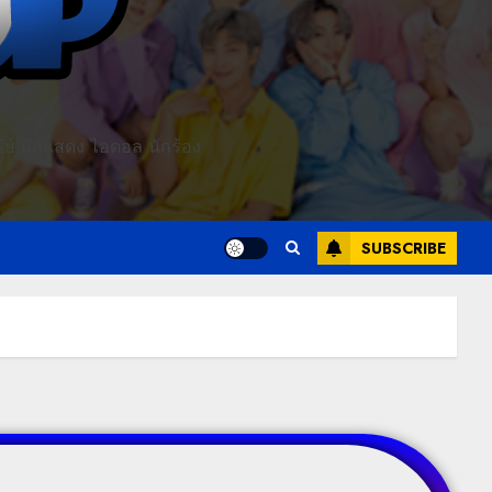
่ย์ นักแสดง ไอดอล นักร้อง
SUBSCRIBE