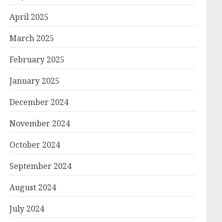
April 2025
March 2025
February 2025
January 2025
December 2024
November 2024
October 2024
September 2024
August 2024
July 2024