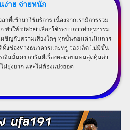
นง่าย จ่ายหนัก
าที่เข้ามาใช้บริการ เนื่องจากเรามีการร่วม
มาก ทำให้ ufabet เลือกใช้ระบบการทำธุรกรรม
เผชิญกับความเสี่ยงใดๆ ทุกขั้นตอนดำเนินการ
ทั้งช่องทางธนาคารและทรู วอลเล็ต ไม่มีขั้น
งินมั่นคง การันตีเรื่องผลตอบแทนสุดคุ้มค่า
ไม่ยุ่งยาก และไม่ต้องแบ่งยอด