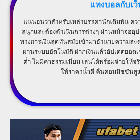
แทงบอลกับเว็บ
แน่นอนว่าสำหรับเหล่าบรรดานักเดิมพัน ความ
สนุกและต้องดำเนินการต่างๆ ผ่านหน้าจออุปก
ทางการเงินสุดทันสมัยเข้ามาอำนวยความสะดวก
ผ่านระบบอัตโนมัติ ฝากเงินแล้วอัปเดตยอดเข
ต่ำ ไม่มีค่าธรรมเนียม เล่นได้พร้อมจ่ายให
ให้ราคาน้ำดี คืนคอมมิชชันสู