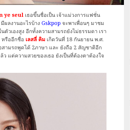
n ye seul
เธอขึ้นชื่อเป็น เจ้าแม่วงการแฟชั่น
ี้ มีผลงานอะไรบ้าง
Gskpop
จะพาเพื่อนๆ มาชม
ในตัวเองสูง อีกทั้งความสามรถยังไม่ธรรมดา เรา
หรืออีกชื่อ
เลสลี่ คิม
เกิดวันที่ 18 กันยายน พ.ศ.
อสามรถพูดได้ 2ภาษา และ ยังถือ 2 สัญชาติอีก
วแล้ว แต่ความสวยของเธอ ยังเป็นที่ต้องตาต้องใจ