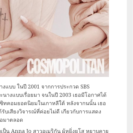
ะนางแบบ ในปี 2001 จากการประกวด SBS
ะนางแบบเรื่อยมา จนในปี 2003 เธอมีโอกาศได้
่ย์ซิทคอมยอดนิยมในเกาหลีใต้ หลังจากนนั้น เธอ
้รับเสียงวิจารณ์ที่ค่อยไม่ดี เกียวกับการแสดง
มือมาตลอด
ทเป็น Anna Jo สาวอเมริกัน ผู้หยิ่งยโส หยาบคาย