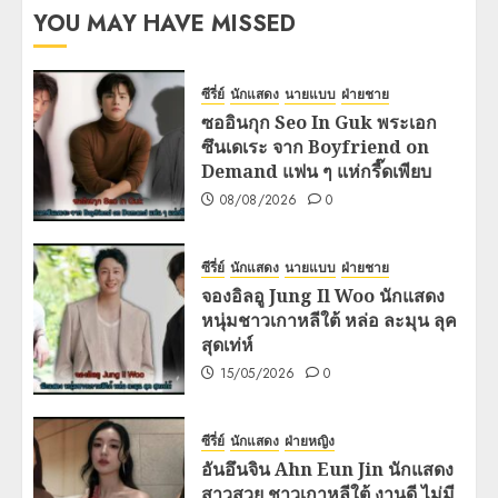
YOU MAY HAVE MISSED
ซีรี่ย์
นักแสดง
นายแบบ
ฝ่ายชาย
ซออินกุก Seo In Guk พระเอก
ซึนเดเระ จาก Boyfriend on
Demand แฟน ๆ แห่กรี๊ดเพียบ
08/08/2026
0
ซีรี่ย์
นักแสดง
นายแบบ
ฝ่ายชาย
จองอิลอู Jung Il Woo นักแสดง
หนุ่มชาวเกาหลีใต้ หล่อ ละมุน ลุค
สุดเท่ห์
15/05/2026
0
ซีรี่ย์
นักแสดง
ฝ่ายหญิง
อันอึนจิน Ahn Eun Jin นักแสดง
สาวสวย ชาวเกาหลีใต้ งานดี ไม่มี