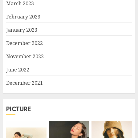
March 2023
February 2023
January 2023
December 2022
November 2022
June 2022
December 2021
PICTURE