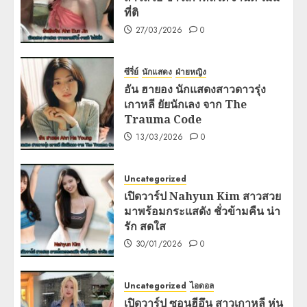
ที่ติ
27/03/2026
0
ซีรี่ย์
นักแสดง
ฝ่ายหญิง
อัน ฮายอง นักแสดงสาวดาวรุ่ง
เกาหลี ยัยนักเลง จาก The
Trauma Code
13/03/2026
0
Uncategorized
เปิดวาร์ป Nahyun Kim สาวสวย
มาพร้อมกระแสดัง ชั่วข้ามคืน น่า
รัก สดใส
30/01/2026
0
Uncategorized
ไอดอล
เปิดวาร์ป ซอนฮีอึน สาวเกาหลี หุ่น