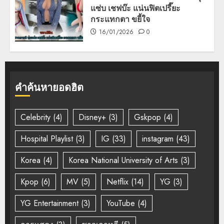
แซ่บ เชฟบ๊ะ แน่นฟิตเปรี๊ยะ
กระแทกตา ขยี้ใจ
16/01/2026
0
คำค้นหายอดฮิต
Celebrity
(4)
Disney+
(3)
Gskpop
(4)
Hospital Playlist
(3)
IG
(33)
instagram
(43)
Korea
(4)
Korea National University of Arts
(3)
Kpop
(6)
MV
(5)
Netflix
(14)
YG
(3)
YG Entertainment
(3)
YouTube
(4)