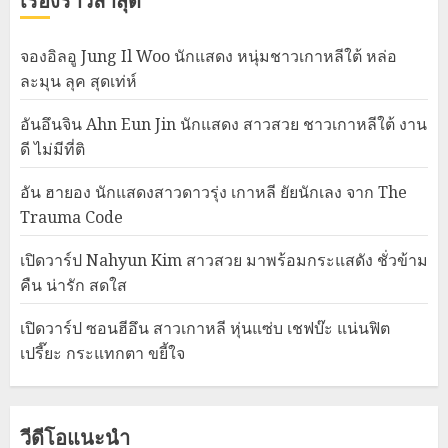
เรื่องราวล่าสุด
จองอิลอู Jung Il Woo นักแสดง หนุ่มชาวเกาหลีใต้ หล่อ
ละมุน ลุค สุดเท่ห์
อันอึนจิน Ahn Eun Jin นักแสดง สาวสวย ชาวเกาหลีใต้ งาน
ดี ไม่มีที่ติ
อัน ฮายอง นักแสดงสาวดาวรุ่ง เกาหลี ยัยนักเลง จาก The
Trauma Code
เปิดวาร์ป Nahyun Kim สาวสวย มาพร้อมกระแสดัง ชั่วข้าม
คืน น่ารัก สดใส
เปิดวาร์ป ซอนฮีอึน สาวเกาหลี หุ่นแซ่บ เชฟบ๊ะ แน่นฟิต
เปรี๊ยะ กระแทกตา ขยี้ใจ
วีดีโอแนะนำ