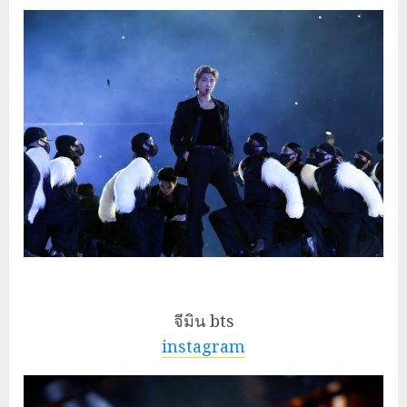
จีมิน bts
instagram