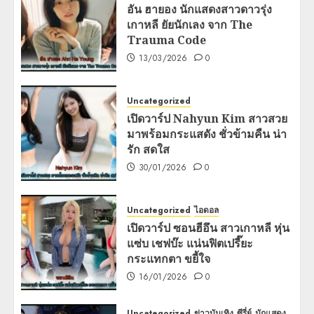
อัน ฮายอง นักแสดงสาวดาวรุ่ง
เกาหลี ยัยนักเลง จาก The
Trauma Code
13/03/2026
0
Uncategorized
เปิดวาร์ป Nahyun Kim สาวสวย
มาพร้อมกระแสดัง ชั่วข้ามคืน น่า
รัก สดใส
30/01/2026
0
Uncategorized
ไอดอล
เปิดวาร์ป ซอนฮีอึน สาวเกาหลี หุ่น
แซ่บ เชฟบ๊ะ แน่นฟิตเปรี๊ยะ
กระแทกตา ขยี้ใจ
16/01/2026
0
Uncategorized
ข่าวบันเทิง
ซีรี่ย์
นักแสดง