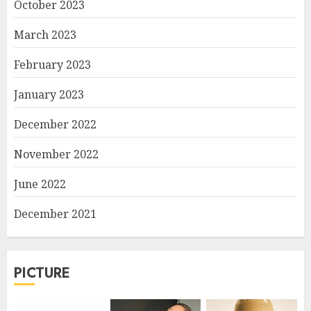
October 2023
March 2023
February 2023
January 2023
December 2022
November 2022
June 2022
December 2021
PICTURE