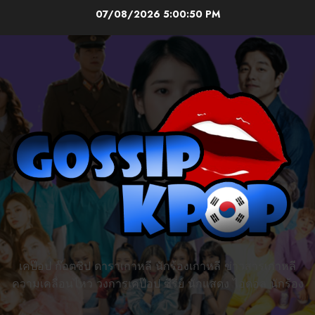
Skip
07/08/2026
5:00:52 PM
to
content
เคป๊อป ก๊อตซิป ดาราเกาหลี นักร้องเกาหลี ข่าวสารเกาหลี
ความเคลื่อนไหว วงการเคป๊อป ซีรี่ย์ นักแสดง ไอดอล นักร้อง