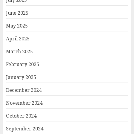
June 2025
May 2025
April 2025
March 2025
February 2025
January 2025
December 2024
November 2024
October 2024
September 2024