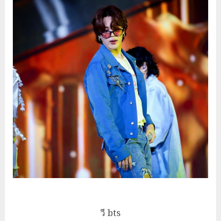
วี bts