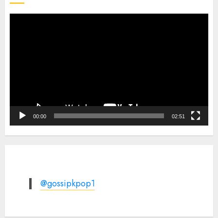
Video
Player
00:00
02:51
@gossipkpop1