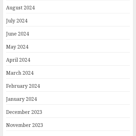
August 2024
July 2024
June 2024
May 2024
April 2024
March 2024
February 2024
January 2024
December 2023
November 2023