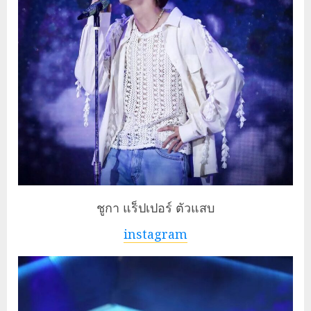
ชูกา แร็ปเปอร์ ตัวแสบ
instagram