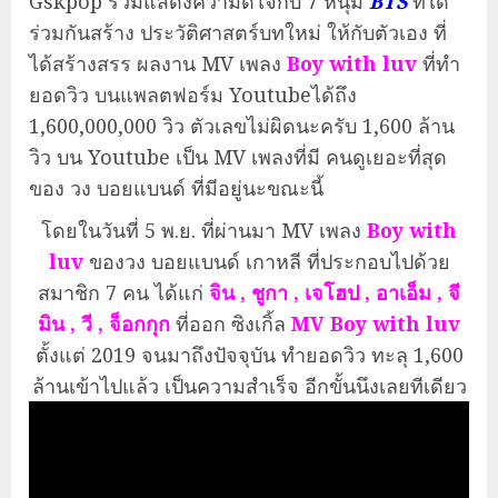
Gskpop ร่วมแสดงความดีใจกับ 7 หนุ่ม
BTS
ที่ได้
ร่วมกันสร้าง ประวัติศาสตร์บทใหม่ ให้กับตัวเอง ที่
ได้สร้างสรร ผลงาน MV เพลง
Boy with luv
ที่ทำ
ยอดวิว บนแพลตฟอร์ม Youtubeได้ถึง
1,600,000,000 วิว ตัวเลขไม่ผิดนะครับ 1,600 ล้าน
วิว บน Youtube เป็น MV เพลงที่มี คนดูเยอะที่สุด
ของ วง บอยแบนด์ ที่มีอยู่นะขณะนี้
โดยในวันที่ 5 พ.ย. ที่ผ่านมา MV เพลง
Boy with
luv
ของวง บอยแบนด์ เกาหลี ที่ประกอบไปด้วย
สมาชิก 7 คน ได้แก่
จิน , ชูกา , เจโฮป , อาเอ็ม , จี
มิน , วี , จ็อกกุก
ที่ออก ซิงเกิ้ล
MV Boy with luv
ตั้งแต่ 2019 จนมาถึงปัจจุบัน ทำยอดวิว ทะลุ 1,600
ล้านเข้าไปแล้ว เป็นความสำเร็จ อีกขั้นนึงเลยทีเดียว