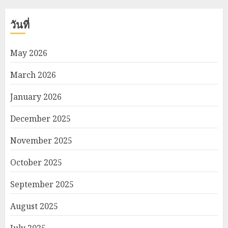
วันที่
May 2026
March 2026
January 2026
December 2025
November 2025
October 2025
September 2025
August 2025
July 2025