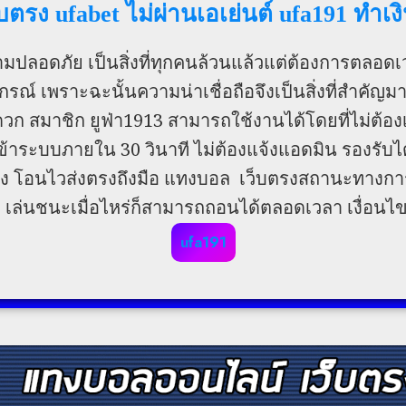
ตรง ufabet ไม่ผ่านเอเย่นต์ ufa191 ทำเงิ
ปลอดภัย เป็นสิ่งที่ทุกคนล้วนแล้วแต่ต้องการตลอดเวล
รณ์ เพราะฉะนั้นความน่าเชื่อถือจึงเป็นสิ่งที่สำคัญ
 สมาชิก ยูฟ่า1913 สามารถใช้งานได้โดยที่ไม่ต้อง
้าระบบภายใน 30 วินาที ไม่ต้องแจ้งแอดมิน รองรับได้
้จริง โอนไวส่งตรงถึงมือ แทงบอล เว็บตรงสถานะทางการเ
ง เล่นชนะเมื่อไหร่ก็สามารถถอนได้ตลอดเวลา เงื่อนไข
ufa191