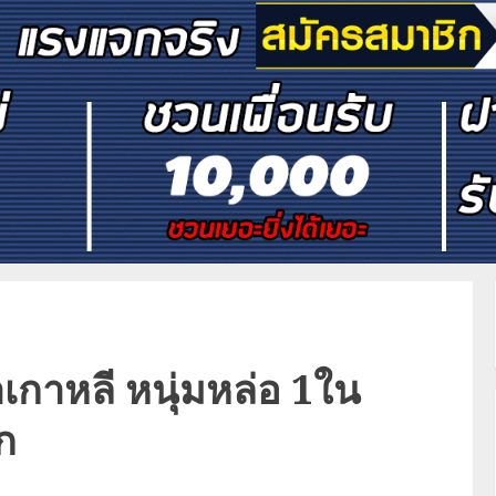
กาหลี หนุ่มหล่อ 1ใน
ก