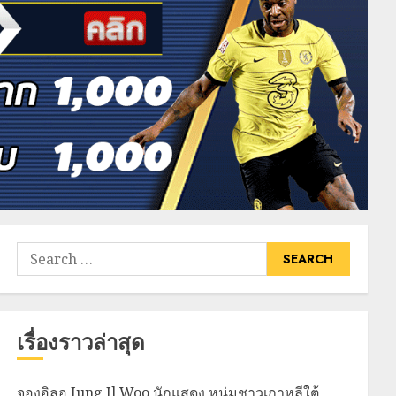
Search
for:
เรื่องราวล่าสุด
จองอิลอู Jung Il Woo นักแสดง หนุ่มชาวเกาหลีใต้