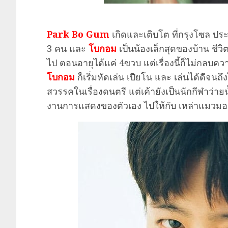
Park Bo Gum
เกิดและเติบโต ที่กรุงโซล ประเ
3 คน และ
โบกอม
เป็นน้องเล็กสุดของบ้าน ชีวิตช
ไป ตอนอายุได้แค่ 4ขวบ แต่เรื่องนี้ก็ไม่กลบคว
โบกอม
ก็เริ่มหัดเล่น เปียโน และ เล่นได้ดีจนถ
สวรรคในเรื่องดนตรี แต่เค้ายังเป็นนักกีฬาว่ายน
งานการแสดงของตัวเอง ไปให้กับ เหล่าแมวมอง