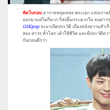
พัคโบกอม
ดาราหหนุ่มหล่อ พระเอก แห่งเกาหลี
ออกมาแค่ไม่กี่ฉาก ก็ส่งยิ้มกระฉากใจ จนสาวๆ ท
GSKpop
จะมาเปิดประวัติ เบื่องหลังความสำเร็
สอง สาวๆ ทั้วโลก เค้าใช้ชีวิต และมีประวัติคว
กันก่อนดีกว่า