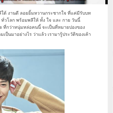
ใต้ งานดี ลอยยิ้มหวานกระชากใจ ที่แค่มีรับบท
ั่วโลก พร้อมพลีให้ ทั้ง ใจ และ กาย วันนี้
จ ที่กว่าหนุ่มหล่อคนนี้ จะเป็นที่หมายปองของ
ามเป็นมาอย่างไร ว่าแล้ว เรามารู้ประวัติของเค้า