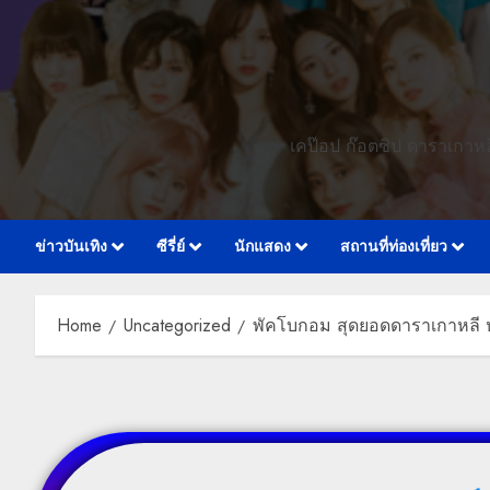
เคป๊อป ก๊อตซิป ดาราเกาหล
ข่าวบันเทิง
ซีรี่ย์
นักแสดง
สถานที่ท่องเที่ยว
Home
Uncategorized
พัคโบกอม สุดยอดดาราเกาหลี ห