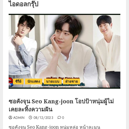
ไอดอลกรุ๊ป
ซีรี่ย์
นักแสดง
นายแบบ
ฝ่ายชาย
ซอคังจุน Seo Kang-joon โอปป้าหนุ่มผู้ไม่
เคยละทิ้งความฝัน
ADMIN
08/12/2023
0
ซอคังจุน Seo Kang-joon หนุ่มหล่อ หน้าละมุน