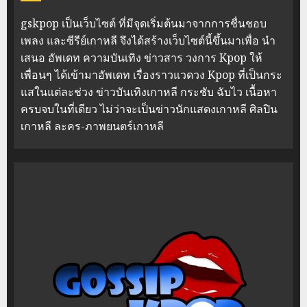
gskpop เป็นเว็บไซต์ ที่มีจุดเริ่มต้นมาจากการชื่นชอบ
เพลง และซีรีย์เกาหลี จึงได้สร้างเว็บไซต์นี้ขึ้นมาเพื่อ นำ
เสนอ อัพเดท ความบันเทิง ข่าวสาร วงการ Kpop ให้
เพื่อนๆ ได้เข้ามาอัพเดท เรื่องราวแวดวง Kpop ที่เป็นกระ
แสในแต่ละช่วง ข่าวบันเทิงเกาหลี กระชับ ฉับไว เนื้อหา
ครบจบในที่เดียว ไม่ว่าจะเป็นข่าวนักแสดงเกาหลี ศิลปิน
เกาหลี ละคร-ภาพยนตร์เกาหลี