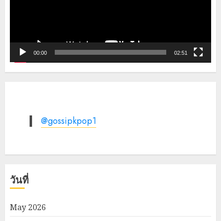
00:00
02:51
@gossipkpop1
วันที่
May 2026