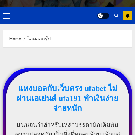
Primary
Menu
Home
ไอดอลกรุ๊ป
แทงบอลกับเว็บตรง ufabet ไม่
ผ่านเอเย่นต์ ufa191 ทำเงินง่าย
จ่ายหนัก
แน่นอนว่าสำหรับเหล่าบรรดานักเดิมพัน
ความปลอดภัย เป็นสิ่งที่ทุกคนล้วนแล้วแต่