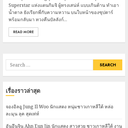
Superstar แห่งแดนกิมจิ ผู้ทรงเสน่ห์ แบบเกินต้าน ทำเอา
น้ำตาล ยังเรียกพี่กับความหวาน บนใบหน้าของซุปตาร์
พร้อมกลับมา ทวงคืนบัลลังก์...
READ MORE
Search
for:
เรื่องราวล่าสุด
จองอิลอู Jung Il Woo นักแสดง หนุ่มชาวเกาหลีใต้ หล่อ
ละมุน ลุค สุดเท่ห์
อันอึนจิน Ahn Eun Jin นักแสดง สาวสวย ชาวเกาหลีใต้ งาน