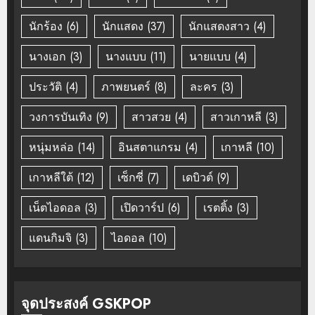
นักร้อง
(6)
นักแสดง
(37)
นักแสดงสาว
(4)
นางเอก
(3)
นางแบบ
(11)
นายแบบ
(4)
ประวัติ
(4)
ภาพยนตร์
(8)
ละคร
(3)
วงการบันเทิง
(9)
สาวสวย
(4)
สาวเกาหลี
(3)
หนุ่มหล่อ
(14)
อินสตาแกรม
(4)
เกาหลี
(10)
เกาหลีใต้
(12)
เซ็กซี่
(7)
เดบิวต์
(9)
เน็ตไอดอล
(3)
เปิดวาร์ป
(6)
เรตติ้ง
(3)
แดนกิมจิ
(3)
ไอดอล
(10)
จุดประสงค์ GSKPOP