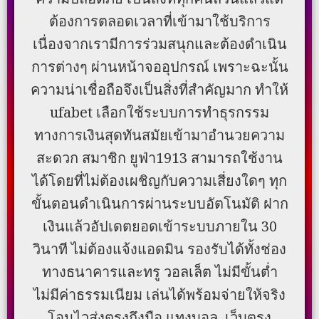
ต้องการตลอดเวลาที่เข้ามาใช้บริการ
เนื่องจากเรามีการร่วมสนุกและต้องดำเนิน
การต่างๆ ผ่านหน้าจออุปกรณ์ เพราะฉะนั้น
ความน่าเชื่อถือจึงเป็นสิ่งที่สำคัญมาก ทำให้
ufabet เลือกใช้ระบบการทำธุรกรรม
ทางการเงินสุดทันสมัยเข้ามาอำนวยความ
สะดวก สมาชิก ยูฟ่า1913 สามารถใช้งาน
ได้โดยที่ไม่ต้องเผชิญกับความเสี่ยงใดๆ ทุก
ขั้นตอนดำเนินการผ่านระบบอัตโนมัติ ฝาก
เงินแล้วอัปเดตยอดเข้าระบบภายใน 30
วินาที ไม่ต้องแจ้งแอดมิน รองรับได้ทั้งช่อง
ทางธนาคารและทรู วอลเล็ต ไม่มีขั้นต่ำ
ไม่มีค่าธรรมเนียม เล่นได้พร้อมจ่ายให้จริง
โอนไวส่งตรงถึงมือ แทงบอล เว็บตรง