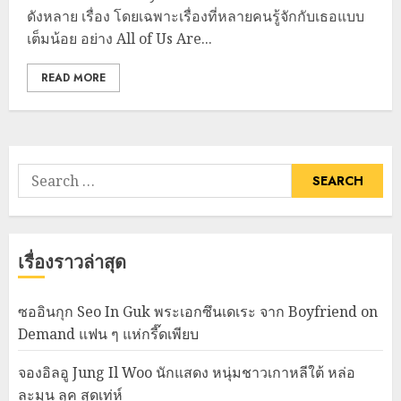
ดังหลาย เรื่อง โดยเฉพาะเรื่องที่หลายคนรู้จักกับเธอแบบ
เต็มน้อย อย่าง All of Us Are...
READ MORE
Search
for:
เรื่องราวล่าสุด
ซออินกุก Seo In Guk พระเอกซึนเดเระ จาก Boyfriend on
Demand แฟน ๆ แห่กรี๊ดเพียบ
จองอิลอู Jung Il Woo นักแสดง หนุ่มชาวเกาหลีใต้ หล่อ
ละมุน ลุค สุดเท่ห์