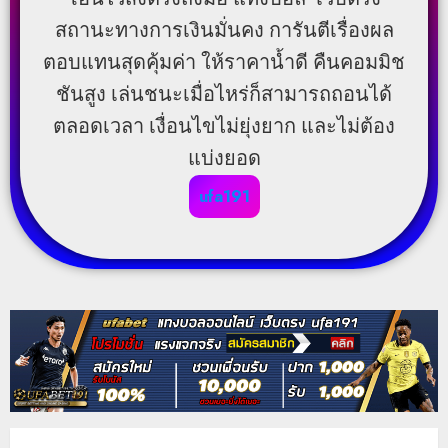
สถานะทางการเงินมั่นคง การันตีเรื่องผล
ตอบแทนสุดคุ้มค่า ให้ราคาน้ำดี คืนคอมมิช
ชันสูง เล่นชนะเมื่อไหร่ก็สามารถถอนได้
ตลอดเวลา เงื่อนไขไม่ยุ่งยาก และไม่ต้อง
แบ่งยอด
ufa191