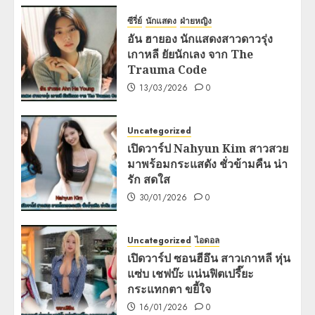
ซีรี่ย์
นักแสดง
ฝ่ายหญิง
อัน ฮายอง นักแสดงสาวดาวรุ่ง
เกาหลี ยัยนักเลง จาก The
Trauma Code
13/03/2026
0
Uncategorized
เปิดวาร์ป Nahyun Kim สาวสวย
มาพร้อมกระแสดัง ชั่วข้ามคืน น่า
รัก สดใส
30/01/2026
0
Uncategorized
ไอดอล
เปิดวาร์ป ซอนฮีอึน สาวเกาหลี หุ่น
แซ่บ เชฟบ๊ะ แน่นฟิตเปรี๊ยะ
กระแทกตา ขยี้ใจ
16/01/2026
0