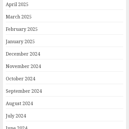
April 2025
March 2025
February 2025
January 2025
December 2024
November 2024
October 2024
September 2024
August 2024
July 2024
June 2024