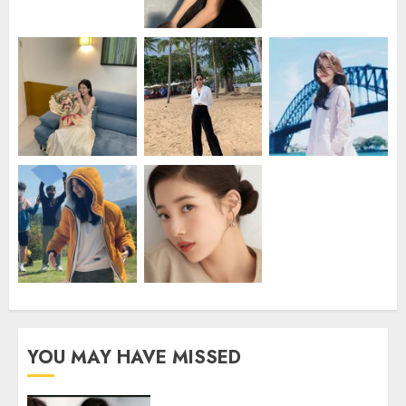
YOU MAY HAVE MISSED