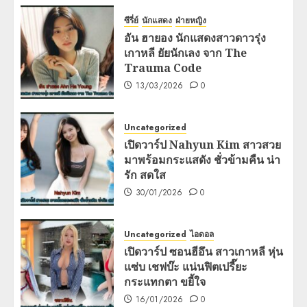
ซีรี่ย์
นักแสดง
ฝ่ายหญิง
อัน ฮายอง นักแสดงสาวดาวรุ่ง
เกาหลี ยัยนักเลง จาก The
Trauma Code
13/03/2026
0
Uncategorized
เปิดวาร์ป Nahyun Kim สาวสวย
มาพร้อมกระแสดัง ชั่วข้ามคืน น่า
รัก สดใส
30/01/2026
0
Uncategorized
ไอดอล
เปิดวาร์ป ซอนฮีอึน สาวเกาหลี หุ่น
แซ่บ เชฟบ๊ะ แน่นฟิตเปรี๊ยะ
กระแทกตา ขยี้ใจ
16/01/2026
0