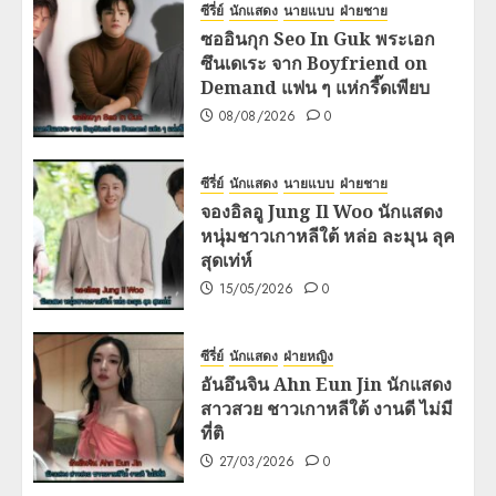
ซีรี่ย์
นักแสดง
นายแบบ
ฝ่ายชาย
ซออินกุก Seo In Guk พระเอก
ซึนเดเระ จาก Boyfriend on
Demand แฟน ๆ แห่กรี๊ดเพียบ
08/08/2026
0
ซีรี่ย์
นักแสดง
นายแบบ
ฝ่ายชาย
จองอิลอู Jung Il Woo นักแสดง
หนุ่มชาวเกาหลีใต้ หล่อ ละมุน ลุค
สุดเท่ห์
15/05/2026
0
ซีรี่ย์
นักแสดง
ฝ่ายหญิง
อันอึนจิน Ahn Eun Jin นักแสดง
สาวสวย ชาวเกาหลีใต้ งานดี ไม่มี
ที่ติ
27/03/2026
0