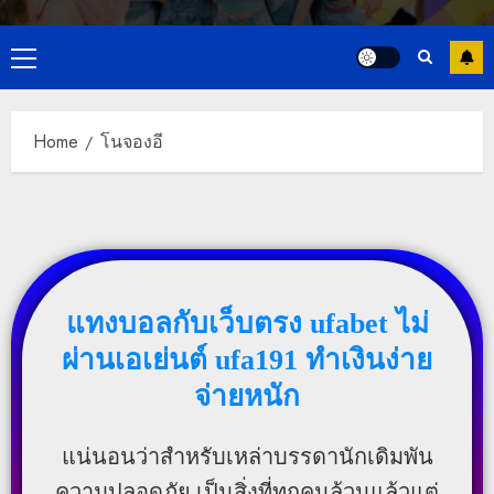
Primary
Menu
Home
โนจองอี
แทงบอลกับเว็บตรง ufabet ไม่
ผ่านเอเย่นต์ ufa191 ทำเงินง่าย
จ่ายหนัก
แน่นอนว่าสำหรับเหล่าบรรดานักเดิมพัน
ความปลอดภัย เป็นสิ่งที่ทุกคนล้วนแล้วแต่