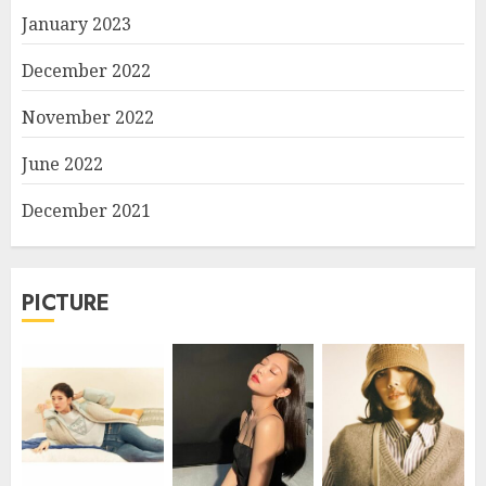
January 2023
December 2022
November 2022
June 2022
December 2021
PICTURE