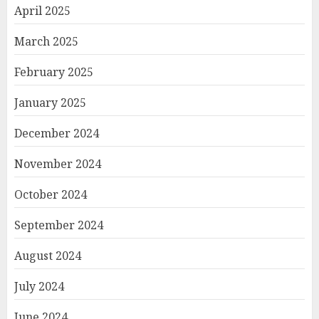
April 2025
March 2025
February 2025
January 2025
December 2024
November 2024
October 2024
September 2024
August 2024
July 2024
June 2024