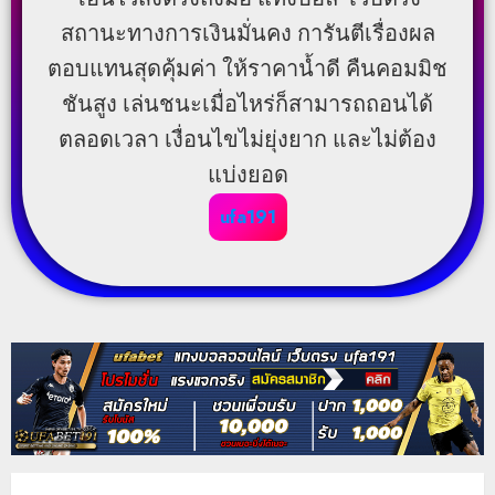
สถานะทางการเงินมั่นคง การันตีเรื่องผล
ตอบแทนสุดคุ้มค่า ให้ราคาน้ำดี คืนคอมมิช
ชันสูง เล่นชนะเมื่อไหร่ก็สามารถถอนได้
ตลอดเวลา เงื่อนไขไม่ยุ่งยาก และไม่ต้อง
แบ่งยอด
ufa191