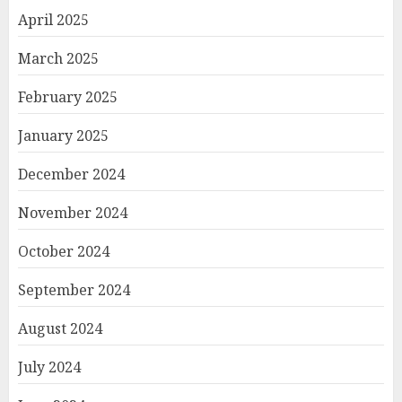
April 2025
March 2025
February 2025
January 2025
December 2024
November 2024
October 2024
September 2024
August 2024
July 2024