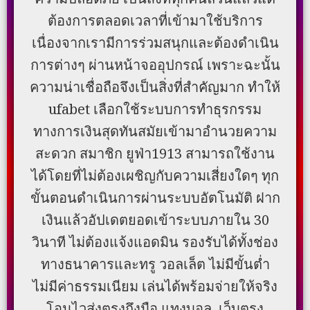
ต้องการตลอดเวลาที่เข้ามาใช้บริการ
เนื่องจากเรามีการร่วมสนุกและต้องดำเนิน
การต่างๆ ผ่านหน้าจออุปกรณ์ เพราะฉะนั้น
ความน่าเชื่อถือจึงเป็นสิ่งที่สำคัญมาก ทำให้
ufabet เลือกใช้ระบบการทำธุรกรรม
ทางการเงินสุดทันสมัยเข้ามาอำนวยความ
สะดวก สมาชิก ยูฟ่า1913 สามารถใช้งาน
ได้โดยที่ไม่ต้องเผชิญกับความเสี่ยงใดๆ ทุก
ขั้นตอนดำเนินการผ่านระบบอัตโนมัติ ฝาก
เงินแล้วอัปเดตยอดเข้าระบบภายใน 30
วินาที ไม่ต้องแจ้งแอดมิน รองรับได้ทั้งช่อง
ทางธนาคารและทรู วอลเล็ต ไม่มีขั้นต่ำ
ไม่มีค่าธรรมเนียม เล่นได้พร้อมจ่ายให้จริง
โอนไวส่งตรงถึงมือ แทงบอล เว็บตรง