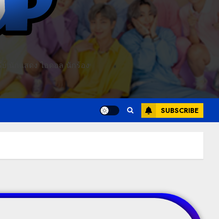
่ย์ นักแสดง ไอดอล นักร้อง
SUBSCRIBE