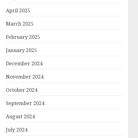
April 2025
March 2025
February 2025
January 2025
December 2024
November 2024
October 2024
September 2024
August 2024
July 2024