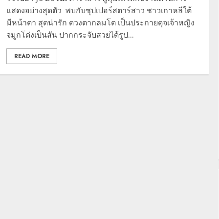
แสดงอย่างสุดตัว พบกับซุปเปอร์สตาร์สาว ชาวเกาหลีใต้
มีหน้าตา สุดน่ารัก ดวงตากลมโต เป็นประกายดุจเจ้าหญิง
จมูกโด่งเป็นสัน ปากกระจับสวยได้รูป...
READ MORE