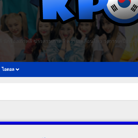
ี นักร้องเกาหลี ข่าวสารเกาหลี ความเคลื่อนไหว วงการเคป๊อป ซีรี
ไอดอล