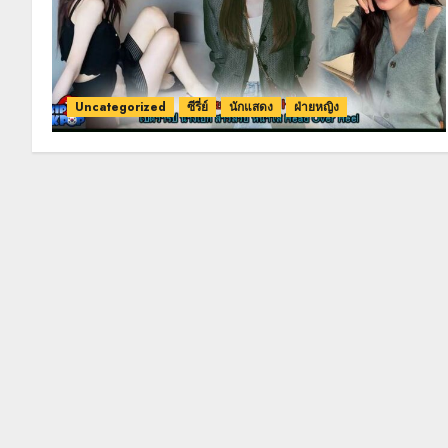
Uncategorized
ซีรี่ย์
นักแสดง
ฝ่ายหญิง