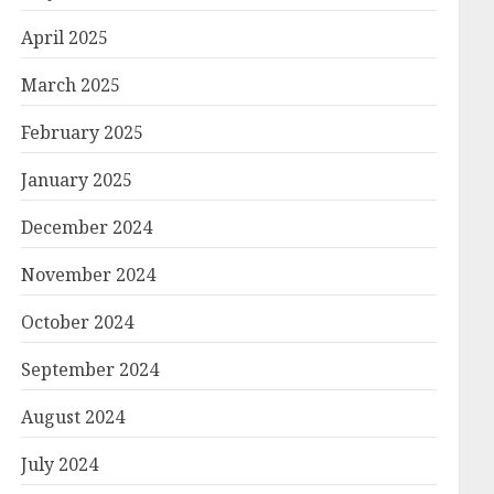
April 2025
March 2025
February 2025
January 2025
December 2024
November 2024
October 2024
September 2024
August 2024
July 2024