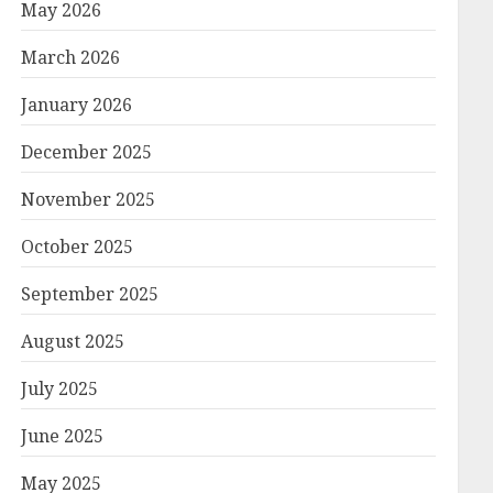
May 2026
March 2026
January 2026
December 2025
November 2025
October 2025
September 2025
August 2025
July 2025
June 2025
May 2025