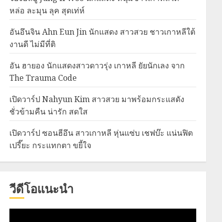
หล่อ ละมุน ลุค สุดเท่ห์
อันอึนจิน Ahn Eun Jin นักแสดง สาวสวย ชาวเกาหลีใต้
งานดี ไม่มีที่ติ
อัน ฮายอง นักแสดงสาวดาวรุ่ง เกาหลี ยัยนักเลง จาก
The Trauma Code
เปิดวาร์ป Nahyun Kim สาวสวย มาพร้อมกระแสดัง
ชั่วข้ามคืน น่ารัก สดใส
เปิดวาร์ป ซอนฮีอึน สาวเกาหลี หุ่นแซ่บ เชฟบ๊ะ แน่นฟิต
เปรี๊ยะ กระแทกตา ขยี้ใจ
วีดีโอแนะนำ
Video