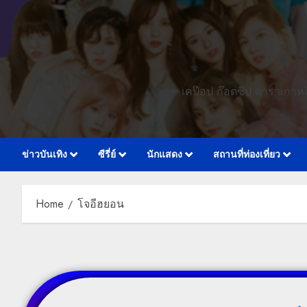
เคป๊อป ก๊อตซิป ดาราเกาหล
ข่าวบันเทิง
ซีรี่ย์
นักแสดง
สถานที่ท่องเที่ยว
Home
โจอีฮยอน