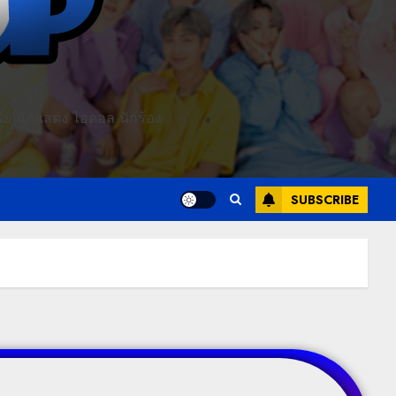
่ย์ นักแสดง ไอดอล นักร้อง
SUBSCRIBE