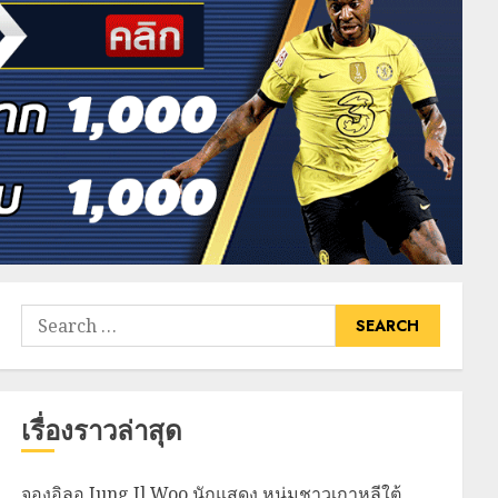
Search
for:
เรื่องราวล่าสุด
จองอิลอู Jung Il Woo นักแสดง หนุ่มชาวเกาหลีใต้