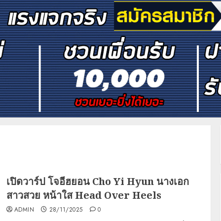
เปิดวาร์ป โจอีฮยอน Cho Yi Hyun นางเอก
สาวสวย หน้าใส Head Over Heels
ADMIN
28/11/2025
0