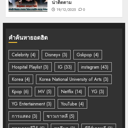
น่าติดตาม
19/12/2025
0
คำค้นหายอดฮิต
Celebrity
(4)
Disney+
(3)
Gskpop
(4)
Hospital Playlist
(3)
IG
(33)
instagram
(43)
Korea
(4)
Korea National University of Arts
(3)
Kpop
(6)
MV
(5)
Netflix
(14)
YG
(3)
YG Entertainment
(3)
YouTube
(4)
การแสดง
(3)
ชาวเกาหลี
(5)