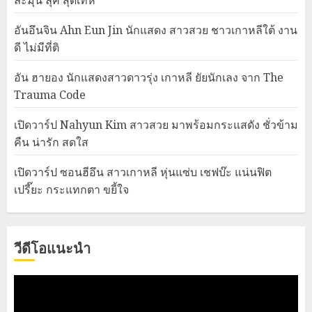
อันอึนจิน Ahn Eun Jin นักแสดง สาวสวย ชาวเกาหลีใต้ งาน
ดี ไม่มีที่ติ
อัน ฮายอง นักแสดงสาวดาวรุ่ง เกาหลี ยัยนักเลง จาก The
Trauma Code
เปิดวาร์ป Nahyun Kim สาวสวย มาพร้อมกระแสดัง ชั่วข้าม
คืน น่ารัก สดใส
เปิดวาร์ป ซอนฮีอึน สาวเกาหลี หุ่นแซ่บ เชฟบ๊ะ แน่นฟิต
เปรี๊ยะ กระแทกตา ขยี้ใจ
วีดีโอแนะนำ
Video
Player