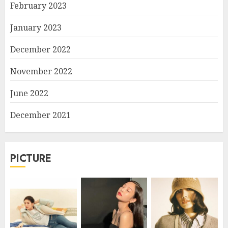
February 2023
January 2023
December 2022
November 2022
June 2022
December 2021
PICTURE