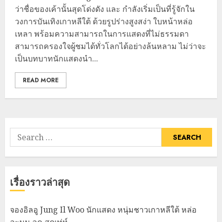
ว่าชื่อของเค้านั้นสุดโด่งดัง และ กำลังเริ่มเป็นที่รู้จักใน
วงการบันเทิงเกาหลีใต้ ด้วยรูปร่างสูงสง่า ใบหน้าหล่อ
เหลา พร้อมความสามารถในการแสดงที่ไม่ธรรมดา
สามารถครองใจผู้ชมได้ทั่วโลกได้อย่างล้นหลาม ไม่ว่าจะ
เป็นบทบาทนักแสดงนำ...
READ MORE
Search
for:
เรื่องราวล่าสุด
จองอิลอู Jung Il Woo นักแสดง หนุ่มชาวเกาหลีใต้ หล่อ
ละมุน ลุค สุดเท่ห์