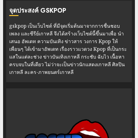
จุดประสงค์ GSKPOP
gskpop เป็นเว็บไซต์ ที่มีจุดเริ่มต้นมาจากการชื่นชอบ
เพลง และซีรีย์เกาหลี จึงได้สร้างเว็บไซต์นี้ขึ้นมาเพื่อ นำ
เสนอ อัพเดท ความบันเทิง ข่าวสาร วงการ Kpop ให้
เพื่อนๆ ได้เข้ามาอัพเดท เรื่องราวแวดวง Kpop ที่เป็นกระ
แสในแต่ละช่วง ข่าวบันเทิงเกาหลี กระชับ ฉับไว เนื้อหา
ครบจบในที่เดียว ไม่ว่าจะเป็นข่าวนักแสดงเกาหลี ศิลปิน
เกาหลี ละคร-ภาพยนตร์เกาหลี