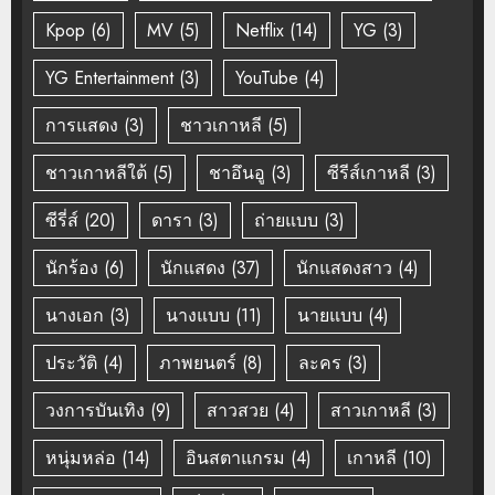
Kpop
(6)
MV
(5)
Netflix
(14)
YG
(3)
YG Entertainment
(3)
YouTube
(4)
การแสดง
(3)
ชาวเกาหลี
(5)
ชาวเกาหลีใต้
(5)
ชาอึนอู
(3)
ซีรีส์เกาหลี
(3)
ซีรี่ส์
(20)
ดารา
(3)
ถ่ายแบบ
(3)
นักร้อง
(6)
นักแสดง
(37)
นักแสดงสาว
(4)
นางเอก
(3)
นางแบบ
(11)
นายแบบ
(4)
ประวัติ
(4)
ภาพยนตร์
(8)
ละคร
(3)
วงการบันเทิง
(9)
สาวสวย
(4)
สาวเกาหลี
(3)
หนุ่มหล่อ
(14)
อินสตาแกรม
(4)
เกาหลี
(10)