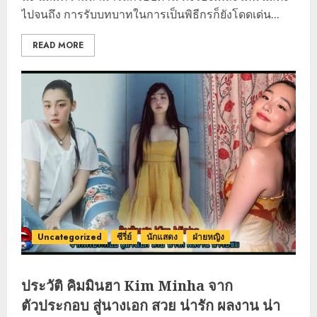
ไปจนถึง การรับบทบาทในการเป็นพิธีกรก็ยังโดดเด่น...
READ MORE
Uncategorized
ซีรี่ย์
นักแสดง
ฝ่ายหญิง
ประวัติ คิมมินฮา Kim Minha จาก
ตัวประกอบ สู่นางเอก สวย น่ารัก ผลงาน น่า