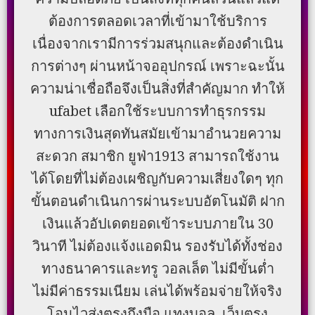
ต้องการตลอดเวลาที่เข้ามาใช้บริการ
เนื่องจากเรามีการร่วมสนุกและต้องดำเนิน
การต่างๆ ผ่านหน้าจออุปกรณ์ เพราะฉะนั้น
ความน่าเชื่อถือจึงเป็นสิ่งที่สำคัญมาก ทำให้
ufabet เลือกใช้ระบบการทำธุรกรรม
ทางการเงินสุดทันสมัยเข้ามาอำนวยความ
สะดวก สมาชิก ยูฟ่า1913 สามารถใช้งาน
ได้โดยที่ไม่ต้องเผชิญกับความเสี่ยงใดๆ ทุก
ขั้นตอนดำเนินการผ่านระบบอัตโนมัติ ฝาก
เงินแล้วอัปเดตยอดเข้าระบบภายใน 30
วินาที ไม่ต้องแจ้งแอดมิน รองรับได้ทั้งช่อง
ทางธนาคารและทรู วอลเล็ต ไม่มีขั้นต่ำ
ไม่มีค่าธรรมเนียม เล่นได้พร้อมจ่ายให้จริง
โอนไวส่งตรงถึงมือ แทงบอล เว็บตรง