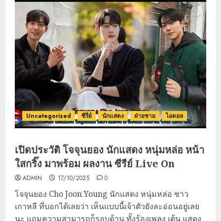
Uncategorized
ซีรี่ย์
นักแสดง
ฝ่ายชาย
ไอดอล
เปิดประวัติ โจจุนยอง นักแสดง หนุ่มหล่อ หน้า
ใสกริ๊ง มาพร้อม ผลงาน ซีรีย์ Live On
ADMIN
17/10/2025
0
โจจุนยอง Cho Joon Young นักแสดง หนุ่มหล่อ ชาว
เกาหลี ที่บอกได้เลยว่า เห็นแบบนี้เจ้าตัวยังละอ่อนอยู่เลย
นะ แถมความสามารถก็รอบด้าน ทั้งร้องเพลง เต้น แสดง