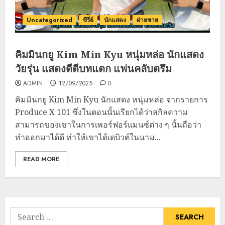
Uncategorized
ซีรี่ย์
นักแสดง
ฝ่ายชาย
คิมมินกยู Kim Min Kyu หนุ่มหล่อ นักแสดง
วัยรุ่น แสดงดีตีบทแตก แฟนคลับตรึม
ADMIN
12/09/2025
0
คิมมินกยู Kim Min Kyu นักแสดง หนุ่มหล่อ จากรายการ
Produce X 101 ซึ่งในตอนนั้นเรียกได้ว่าสกิลความ
สามารถของเขาในการเพอร์ฟอร์แมนซ์ต่าง ๆ นั้นถือว่า
ทำออกมาได้ดี ทำให้เขาได้เดบิวต์ในนาม...
READ MORE
Search