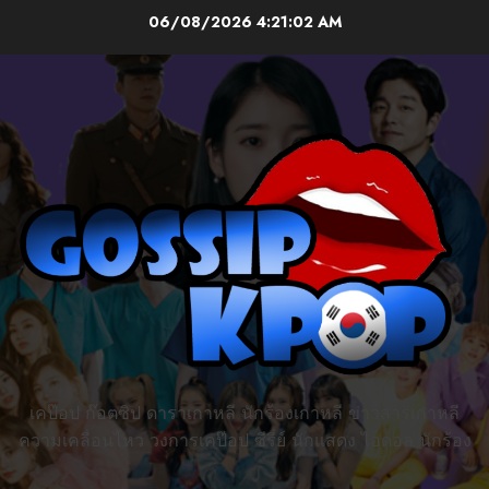
Skip
06/08/2026
4:21:04 AM
to
content
เคป๊อป ก๊อตซิป ดาราเกาหลี นักร้องเกาหลี ข่าวสารเกาหลี
ความเคลื่อนไหว วงการเคป๊อป ซีรี่ย์ นักแสดง ไอดอล นักร้อง