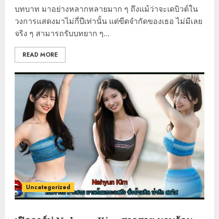
บทบาท มาอย่างหลากหลายมาก ๆ ถึงแม้ว่าจะเดบิวต์ใน
วงการแสดงมาไม่กี่ปีเท่านั้น แต่ขีดจำกัดของเธอ ไม่มีเลย
จริง ๆ สามารถรับบทยาก ๆ...
READ MORE
Uncategorized