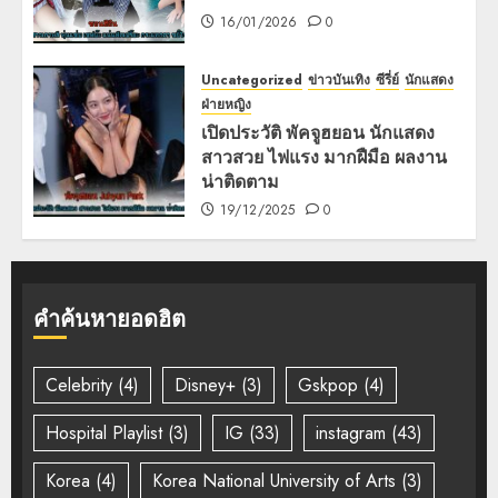
16/01/2026
0
Uncategorized
ข่าวบันเทิง
ซีรี่ย์
นักแสดง
ฝ่ายหญิง
เปิดประวัติ พัคจูฮยอน นักแสดง
สาวสวย ไฟแรง มากฝืมือ ผลงาน
น่าติดตาม
19/12/2025
0
คำค้นหายอดฮิต
Celebrity
(4)
Disney+
(3)
Gskpop
(4)
Hospital Playlist
(3)
IG
(33)
instagram
(43)
Korea
(4)
Korea National University of Arts
(3)