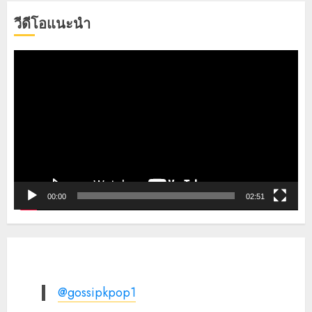
วีดีโอแนะนำ
Video
Player
00:00
02:51
@gossipkpop1