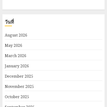
วันที่
August 2026
May 2026
March 2026
January 2026
December 2025
November 2025
October 2025