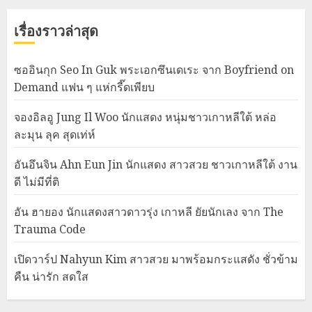
เรื่องราวล่าสุด
ซออินกุก Seo In Guk พระเอกซึนเดเระ จาก Boyfriend on
Demand แฟน ๆ แห่กรี๊ดเพียบ
จองอิลอู Jung Il Woo นักแสดง หนุ่มชาวเกาหลีใต้ หล่อ
ละมุน ลุค สุดเท่ห์
อันอึนจิน Ahn Eun Jin นักแสดง สาวสวย ชาวเกาหลีใต้ งาน
ดี ไม่มีที่ติ
อัน ฮายอง นักแสดงสาวดาวรุ่ง เกาหลี ยัยนักเลง จาก The
Trauma Code
เปิดวาร์ป Nahyun Kim สาวสวย มาพร้อมกระแสดัง ชั่วข้าม
คืน น่ารัก สดใส