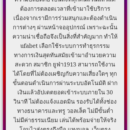
ต้องการตลอดเวลาที่เข้ามาใช้บริการ
เนื่องจากเรามีการร่วมสนุกและต้องดำเนิน
การต่างๆ ผ่านหน้าจออุปกรณ์ เพราะฉะนั้น
ความน่าเชื่อถือจึงเป็นสิ่งที่สำคัญมาก ทำให้
ufabet เลือกใช้ระบบการทำธุรกรรม
ทางการเงินสุดทันสมัยเข้ามาอำนวยความ
สะดวก สมาชิก ยูฟ่า1913 สามารถใช้งาน
ได้โดยที่ไม่ต้องเผชิญกับความเสี่ยงใดๆ ทุก
ขั้นตอนดำเนินการผ่านระบบอัตโนมัติ ฝาก
เงินแล้วอัปเดตยอดเข้าระบบภายใน 30
วินาที ไม่ต้องแจ้งแอดมิน รองรับได้ทั้งช่อง
ทางธนาคารและทรู วอลเล็ต ไม่มีขั้นต่ำ
ไม่มีค่าธรรมเนียม เล่นได้พร้อมจ่ายให้จริง
โอนไวส่งตรงถึงมือ แทงบอล เว็บตรง