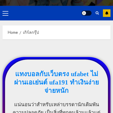
Primary
Menu
Home
เกิร์ลกรุ๊ป
แทงบอลกับเว็บตรง ufabet ไม่
ผ่านเอเย่นต์ ufa191 ทำเงินง่าย
จ่ายหนัก
แน่นอนว่าสำหรับเหล่าบรรดานักเดิมพัน
ความปลอดภัย เป็นสิ่งที่ทุกคนล้วนแล้วแต่