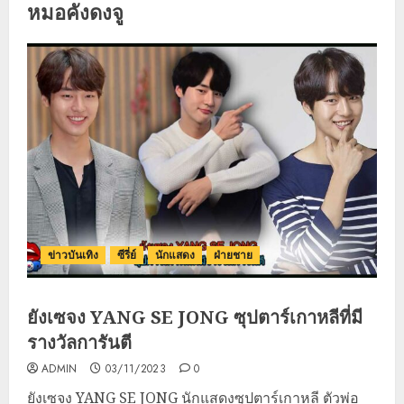
หมอคังดงจู
ข่าวบันเทิง
ซีรี่ย์
นักแสดง
ฝ่ายชาย
ยังเซจง YANG SE JONG ซุปตาร์เกาหลีที่มี
รางวัลการันตี
ADMIN
03/11/2023
0
ยังเซจง YANG SE JONG นักแสดงซุปตาร์เกาหลี ตัวพ่อ