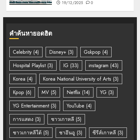
19/12/2025
0
คำค้นหายอดฮิต
Celebrity
(4)
Disney+
(3)
Gskpop
(4)
Hospital Playlist
(3)
IG
(33)
instagram
(43)
Korea
(4)
Korea National University of Arts
(3)
Kpop
(6)
MV
(5)
Netflix
(14)
YG
(3)
YG Entertainment
(3)
YouTube
(4)
การแสดง
(3)
ชาวเกาหลี
(5)
ชาวเกาหลีใต้
(5)
ชาอึนอู
(3)
ซีรีส์เกาหลี
(3)