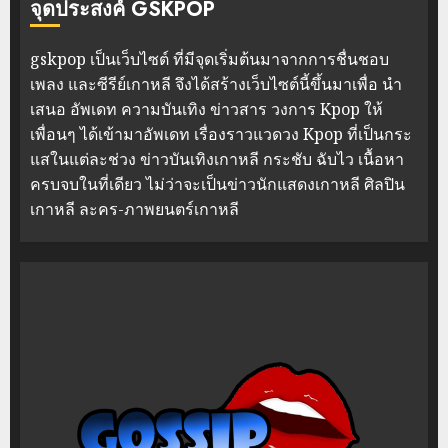
จุดประสงค์ GSKPOP
gskpop เป็นเว็บไซต์ ที่มีจุดเริ่มต้นมาจากการชื่นชอบ
เพลง และซีรีย์เกาหลี จึงได้สร้างเว็บไซต์นี้ขึ้นมาเพื่อ นำ
เสนอ อัพเดท ความบันเทิง ข่าวสาร วงการ Kpop ให้
เพื่อนๆ ได้เข้ามาอัพเดท เรื่องราวแวดวง Kpop ที่เป็นกระ
แสในแต่ละช่วง ข่าวบันเทิงเกาหลี กระชับ ฉับไว เนื้อหา
ครบจบในที่เดียว ไม่ว่าจะเป็นข่าวนักแสดงเกาหลี ศิลปิน
เกาหลี ละคร-ภาพยนตร์เกาหลี