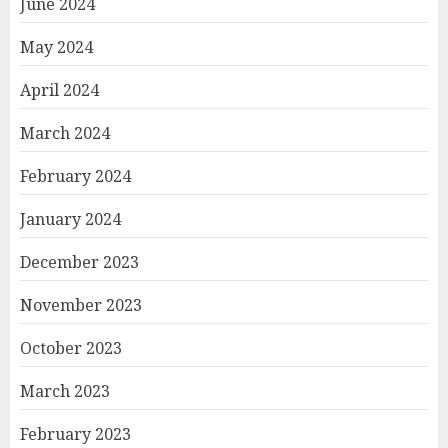
June 2024
May 2024
April 2024
March 2024
February 2024
January 2024
December 2023
November 2023
October 2023
March 2023
February 2023