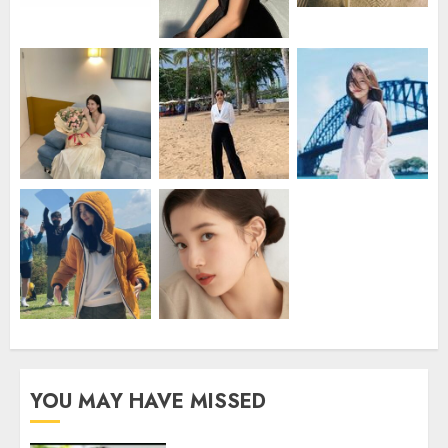
YOU MAY HAVE MISSED