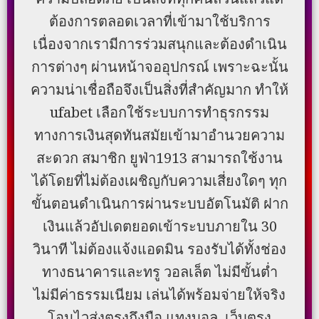
ต้องการตลอดเวลาที่เข้ามาใช้บริการ
เนื่องจากเรามีการร่วมสนุกและต้องดำเนิน
การต่างๆ ผ่านหน้าจออุปกรณ์ เพราะฉะนั้น
ความน่าเชื่อถือจึงเป็นสิ่งที่สำคัญมาก ทำให้
ufabet เลือกใช้ระบบการทำธุรกรรม
ทางการเงินสุดทันสมัยเข้ามาอำนวยความ
สะดวก สมาชิก ยูฟ่า1913 สามารถใช้งาน
ได้โดยที่ไม่ต้องเผชิญกับความเสี่ยงใดๆ ทุก
ขั้นตอนดำเนินการผ่านระบบอัตโนมัติ ฝาก
เงินแล้วอัปเดตยอดเข้าระบบภายใน 30
วินาที ไม่ต้องแจ้งแอดมิน รองรับได้ทั้งช่อง
ทางธนาคารและทรู วอลเล็ต ไม่มีขั้นต่ำ
ไม่มีค่าธรรมเนียม เล่นได้พร้อมจ่ายให้จริง
โอนไวส่งตรงถึงมือ แทงบอล เว็บตรง