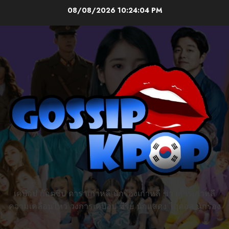
Skip
08/08/2026
10:24:05 PM
to
content
เคป๊อป ก๊อตซิป ดาราเกาหลี นักร้องเกาหลี ข่าวสารเกาหลี
ความเคลื่อนไหว วงการเคป๊อป ซีรี่ย์ นักแสดง ไอดอล นักร้อง