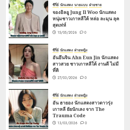
ซีรี่ย์
นักแสดง
นายแบบ
ฝ่ายชาย
จองอิลอู Jung Il Woo นักแสดง
หนุ่มชาวเกาหลีใต้ หล่อ ละมุน ลุค
สุดเท่ห์
15/05/2026
0
ซีรี่ย์
นักแสดง
ฝ่ายหญิง
อันอึนจิน Ahn Eun Jin นักแสดง
สาวสวย ชาวเกาหลีใต้ งานดี ไม่มี
ที่ติ
27/03/2026
0
ซีรี่ย์
นักแสดง
ฝ่ายหญิง
อัน ฮายอง นักแสดงสาวดาวรุ่ง
เกาหลี ยัยนักเลง จาก The
Trauma Code
13/03/2026
0