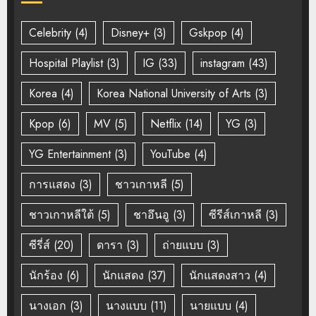
Celebrity
(4)
Disney+
(3)
Gskpop
(4)
Hospital Playlist
(3)
IG
(33)
instagram
(43)
Korea
(4)
Korea National University of Arts
(3)
Kpop
(6)
MV
(5)
Netflix
(14)
YG
(3)
YG Entertainment
(3)
YouTube
(4)
การแสดง
(3)
ชาวเกาหลี
(5)
ชาวเกาหลีใต้
(5)
ชาอึนอู
(3)
ซีรีส์เกาหลี
(3)
ซีรี่ส์
(20)
ดารา
(3)
ถ่ายแบบ
(3)
นักร้อง
(6)
นักแสดง
(37)
นักแสดงสาว
(4)
นางเอก
(3)
นางแบบ
(11)
นายแบบ
(4)