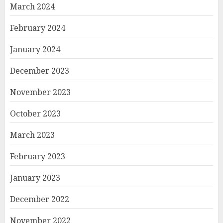
March 2024
February 2024
January 2024
December 2023
November 2023
October 2023
March 2023
February 2023
January 2023
December 2022
November 2022