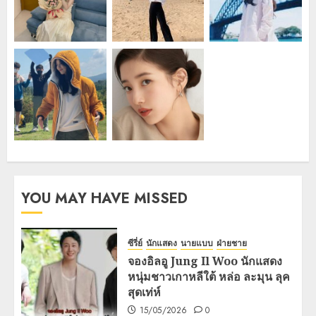
YOU MAY HAVE MISSED
ซีรี่ย์
นักแสดง
นายแบบ
ฝ่ายชาย
จองอิลอู Jung Il Woo นักแสดง
หนุ่มชาวเกาหลีใต้ หล่อ ละมุน ลุค
สุดเท่ห์
15/05/2026
0