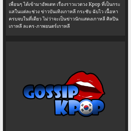
เพื่อนๆ ได้เข้ามาอัพเดท เรื่องราวแวดวง Kpop ที่เป็นกระ
แสในแต่ละช่วง ข่าวบันเทิงเกาหลี กระชับ ฉับไว เนื้อหา
ครบจบในที่เดียว ไม่ว่าจะเป็นข่าวนักแสดงเกาหลี ศิลปิน
เกาหลี ละคร-ภาพยนตร์เกาหลี