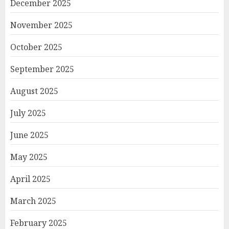
December 2025
November 2025
October 2025
September 2025
August 2025
July 2025
June 2025
May 2025
April 2025
March 2025
February 2025