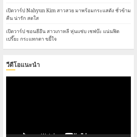
เปิดวาร์ป Nahyun Kim สาวสวย มาพร้อมกระแสดัง ชั่วข้าม
คืน น่ารัก สดใส
เปิดวาร์ป ซอนฮีอึน สาวเกาหลี หุ่นแซ่บ เชฟบ๊ะ แน่นฟิต
เปรี๊ยะ กระแทกตา ขยี้ใจ
วีดีโอแนะนำ
Video
Player