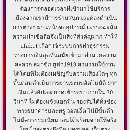
ต้องการตลอดเวลาที่เข้ามาใช้บริการ
เนื่องจากเรามีการร่วมสนุกและต้องดำเนิน
การต่างๆ ผ่านหน้าจออุปกรณ์ เพราะฉะนั้น
ความน่าเชื่อถือจึงเป็นสิ่งที่สำคัญมาก ทำให้
ufabet เลือกใช้ระบบการทำธุรกรรม
ทางการเงินสุดทันสมัยเข้ามาอำนวยความ
สะดวก สมาชิก ยูฟ่า1913 สามารถใช้งาน
ได้โดยที่ไม่ต้องเผชิญกับความเสี่ยงใดๆ ทุก
ขั้นตอนดำเนินการผ่านระบบอัตโนมัติ ฝาก
เงินแล้วอัปเดตยอดเข้าระบบภายใน 30
วินาที ไม่ต้องแจ้งแอดมิน รองรับได้ทั้งช่อง
ทางธนาคารและทรู วอลเล็ต ไม่มีขั้นต่ำ
ไม่มีค่าธรรมเนียม เล่นได้พร้อมจ่ายให้จริง
โอนไวส่งตรงถึงมือ แทงบอล เว็บตรง