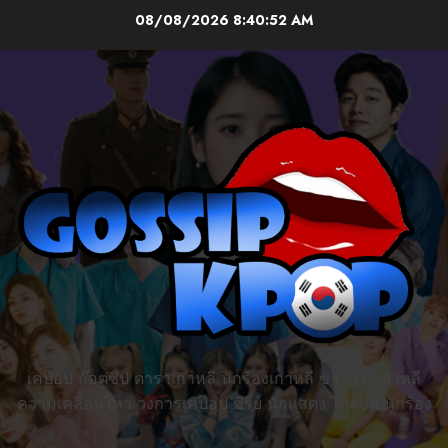
Skip
08/08/2026
8:40:53 AM
to
content
เคป๊อป ก๊อตซิป ดาราเกาหลี นักร้องเกาหลี ข่าวสารเกาหลี
ความเคลื่อนไหว วงการเคป๊อป ซีรี่ย์ นักแสดง ไอดอล นักร้อง