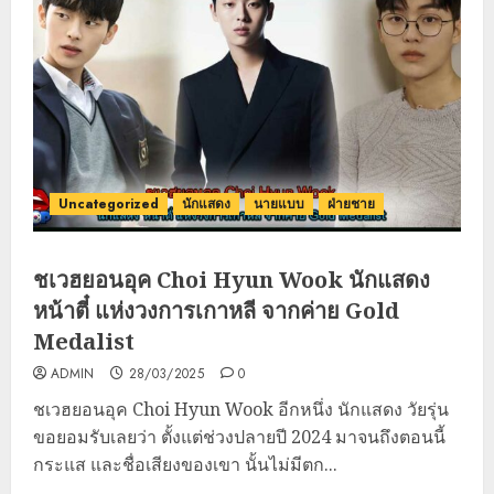
Uncategorized
นักแสดง
นายแบบ
ฝ่ายชาย
ชเวฮยอนอุค Choi Hyun Wook นักแสดง
หน้าตี๋ แห่งวงการเกาหลี จากค่าย Gold
Medalist
ADMIN
28/03/2025
0
ชเวฮยอนอุค Choi Hyun Wook อีกหนึ่ง นักแสดง วัยรุ่น
ขอยอมรับเลยว่า ตั้งแต่ช่วงปลายปี 2024 มาจนถึงตอนนี้
กระแส และชื่อเสียงของเขา นั้นไม่มีตก...