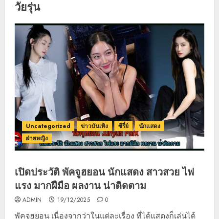
วัยรุ่น
Uncategorized
ข่าวบันเทิง
ซีรี่ย์
นักแสดง
ฝ่ายหญิง
เปิดประวัติ พัคจูฮยอน นักแสดง สาวสวย ไฟ
แรง มากฝืมือ ผลงาน น่าติดตาม
ADMIN
19/12/2025
0
พัคจูฮยอน เนื่องจากว่าในแต่ละเรื่อง ที่ได้แสดงก็เล่นได้