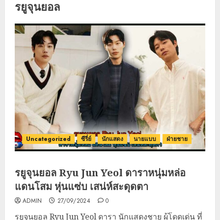
รยูจุนยอล
Uncategorized
ซีรี่ย์
นักแสดง
นายแบบ
ฝ่ายชาย
รยูจุนยอล Ryu Jun Yeol ดาราหนุ่มหล่อ
แดนโสม หุ่นแซ่บ เสน่ห์สะดุดตา
ADMIN
27/09/2024
0
รยูจุนยอล Ryu Jun Yeol ดารา นักแสดงชาย ผู้โดดเด่น ที่