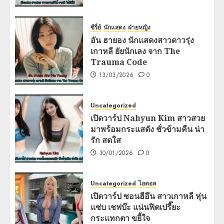
ซีรี่ย์
นักแสดง
ฝ่ายหญิง
อัน ฮายอง นักแสดงสาวดาวรุ่ง
เกาหลี ยัยนักเลง จาก The
Trauma Code
13/03/2026
0
Uncategorized
เปิดวาร์ป Nahyun Kim สาวสวย
มาพร้อมกระแสดัง ชั่วข้ามคืน น่า
รัก สดใส
30/01/2026
0
Uncategorized
ไอดอล
เปิดวาร์ป ซอนฮีอึน สาวเกาหลี หุ่น
แซ่บ เชฟบ๊ะ แน่นฟิตเปรี๊ยะ
กระแทกตา ขยี้ใจ