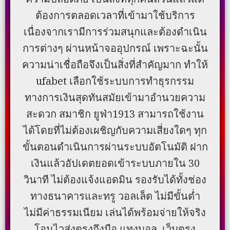
ต้องการตลอดเวลาที่เข้ามาใช้บริการ
เนื่องจากเรามีการร่วมสนุกและต้องดำเนิน
การต่างๆ ผ่านหน้าจออุปกรณ์ เพราะฉะนั้น
ความน่าเชื่อถือจึงเป็นสิ่งที่สำคัญมาก ทำให้
ufabet เลือกใช้ระบบการทำธุรกรรม
ทางการเงินสุดทันสมัยเข้ามาอำนวยความ
สะดวก สมาชิก ยูฟ่า1913 สามารถใช้งาน
ได้โดยที่ไม่ต้องเผชิญกับความเสี่ยงใดๆ ทุก
ขั้นตอนดำเนินการผ่านระบบอัตโนมัติ ฝาก
เงินแล้วอัปเดตยอดเข้าระบบภายใน 30
วินาที ไม่ต้องแจ้งแอดมิน รองรับได้ทั้งช่อง
ทางธนาคารและทรู วอลเล็ต ไม่มีขั้นต่ำ
ไม่มีค่าธรรมเนียม เล่นได้พร้อมจ่ายให้จริง
โอนไวส่งตรงถึงมือ แทงบอล เว็บตรง