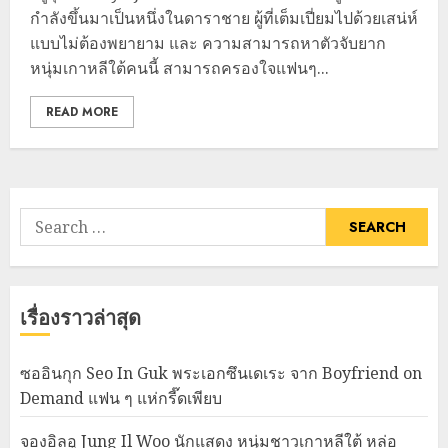
กำลังขึ้นมาเป็นหนึ่งในดาราชาย ผู้ที่เต็มเปี่ยมไปด้วยเสน่ห์
แบบไม่ต้องพยายาม และ ความสามารถหาตัวจับยาก
หนุ่มเกาหลีใต้คนนี้ สามารถครองใจแฟนๆ...
READ MORE
Search
for:
เรื่องราวล่าสุด
ซออินกุก Seo In Guk พระเอกซึนเดเระ จาก Boyfriend on
Demand แฟน ๆ แห่กรี๊ดเพียบ
จองอิลอู Jung Il Woo นักแสดง หนุ่มชาวเกาหลีใต้ หล่อ