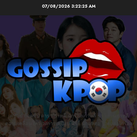
Skip
07/08/2026
3:22:26 AM
to
content
เคป๊อป ก๊อตซิป ดาราเกาหลี นักร้องเกาหลี ข่าวสารเกาหลี
ความเคลื่อนไหว วงการเคป๊อป ซีรี่ย์ นักแสดง ไอดอล นักร้อง