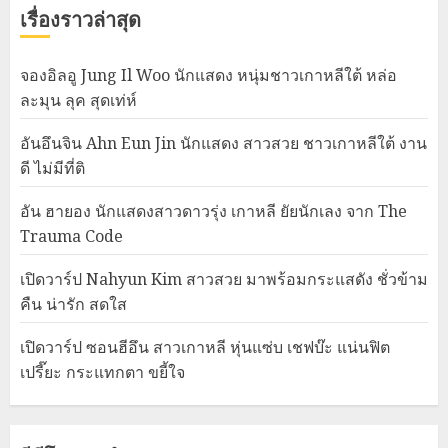
เรื่องราวล่าสุด
จองอิลอู Jung Il Woo นักแสดง หนุ่มชาวเกาหลีใต้ หล่อ
ละมุน ลุค สุดเท่ห์
อันอึนจิน Ahn Eun Jin นักแสดง สาวสวย ชาวเกาหลีใต้ งาน
ดี ไม่มีที่ติ
อัน ฮายอง นักแสดงสาวดาวรุ่ง เกาหลี ยัยนักเลง จาก The
Trauma Code
เปิดวาร์ป Nahyun Kim สาวสวย มาพร้อมกระแสดัง ชั่วข้าม
คืน น่ารัก สดใส
เปิดวาร์ป ซอนฮีอึน สาวเกาหลี หุ่นแซ่บ เชฟบ๊ะ แน่นฟิต
เปรี๊ยะ กระแทกตา ขยี้ใจ