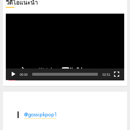
วีดีโอแนะนำ
Video
Player
00:00
02:51
@gossipkpop1