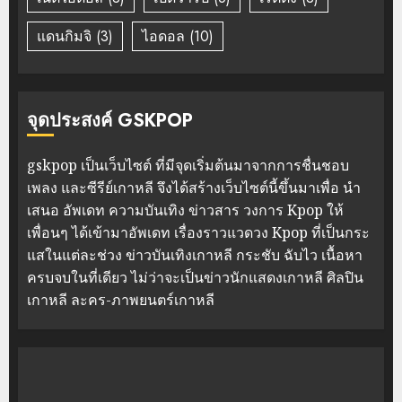
แดนกิมจิ
(3)
ไอดอล
(10)
จุดประสงค์ GSKPOP
gskpop เป็นเว็บไซต์ ที่มีจุดเริ่มต้นมาจากการชื่นชอบ
เพลง และซีรีย์เกาหลี จึงได้สร้างเว็บไซต์นี้ขึ้นมาเพื่อ นำ
เสนอ อัพเดท ความบันเทิง ข่าวสาร วงการ Kpop ให้
เพื่อนๆ ได้เข้ามาอัพเดท เรื่องราวแวดวง Kpop ที่เป็นกระ
แสในแต่ละช่วง ข่าวบันเทิงเกาหลี กระชับ ฉับไว เนื้อหา
ครบจบในที่เดียว ไม่ว่าจะเป็นข่าวนักแสดงเกาหลี ศิลปิน
เกาหลี ละคร-ภาพยนตร์เกาหลี