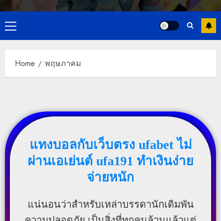
Primary
Menu
Home
พฤษภาคม
แทงบอลกับเว็บตรง ufabet ไม่
ผ่านเอเย่นต์ ufa191 ทำเงินง่าย
จ่ายหนัก
แน่นอนว่าสำหรับเหล่าบรรดานักเดิมพัน
ความปลอดภัย เป็นสิ่งที่ทุกคนล้วนแล้วแต่