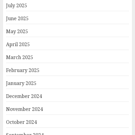
July 2025
June 2025
May 2025
April 2025
March 2025
February 2025
January 2025
December 2024
November 2024
October 2024