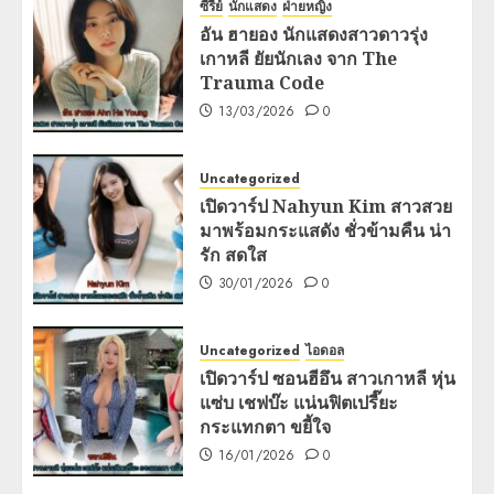
ซีรี่ย์
นักแสดง
ฝ่ายหญิง
อัน ฮายอง นักแสดงสาวดาวรุ่ง
เกาหลี ยัยนักเลง จาก The
Trauma Code
13/03/2026
0
Uncategorized
เปิดวาร์ป Nahyun Kim สาวสวย
มาพร้อมกระแสดัง ชั่วข้ามคืน น่า
รัก สดใส
30/01/2026
0
Uncategorized
ไอดอล
เปิดวาร์ป ซอนฮีอึน สาวเกาหลี หุ่น
แซ่บ เชฟบ๊ะ แน่นฟิตเปรี๊ยะ
กระแทกตา ขยี้ใจ
16/01/2026
0