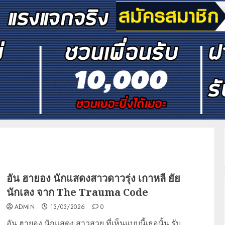
อัน ฮายอง นักแสดงสาวดาวรุ่ง เกาหลี ยัย
นักเลง จาก The Trauma Code
ADMIN
13/03/2026
0
อัน ฮายอง นักแสดง สาวสวย ที่เห็นแบบนี้เธอนั้น รับ