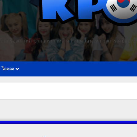
ี นักร้องเกาหลี ข่าวสารเกาหลี ความเคลื่อนไหว วงการเคป๊อป ซีรี
ไอดอล