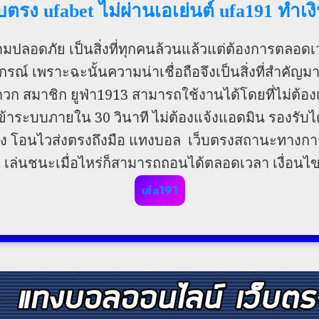
ตรง ufabet ไม่ผ่านเอเย่นต์ ufa191 ทำเงิ
ปลอดภัย เป็นสิ่งที่ทุกคนล้วนแล้วแต่ต้องการตลอดเวล
รณ์ เพราะฉะนั้นความน่าเชื่อถือจึงเป็นสิ่งที่สำคัญ
 สมาชิก ยูฟ่า1913 สามารถใช้งานได้โดยที่ไม่ต้อง
้าระบบภายใน 30 วินาที ไม่ต้องแจ้งแอดมิน รองรับได้
้จริง โอนไวส่งตรงถึงมือ แทงบอล เว็บตรงสถานะทางการเ
ง เล่นชนะเมื่อไหร่ก็สามารถถอนได้ตลอดเวลา เงื่อนไข
ufa191