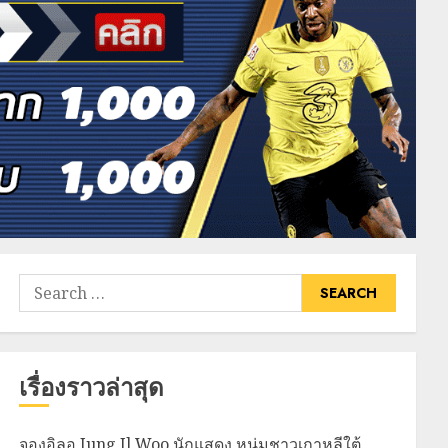
Search
for:
เรื่องราวล่าสุด
จองอิลอู Jung Il Woo นักแสดง หนุ่มชาวเกาหลีใต้