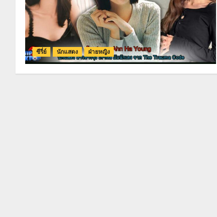
ซีรี่ย์
นักแสดง
ฝ่ายหญิง