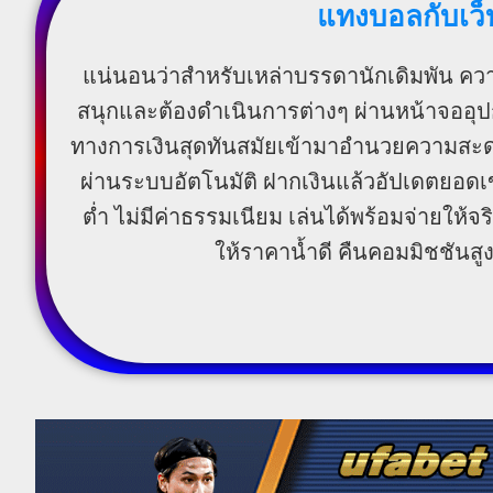
แทงบอลกับเว็บ
แน่นอนว่าสำหรับเหล่าบรรดานักเดิมพัน ความ
สนุกและต้องดำเนินการต่างๆ ผ่านหน้าจออุปก
ทางการเงินสุดทันสมัยเข้ามาอำนวยความสะดวก
ผ่านระบบอัตโนมัติ ฝากเงินแล้วอัปเดตยอดเข
ต่ำ ไม่มีค่าธรรมเนียม เล่นได้พร้อมจ่ายให
ให้ราคาน้ำดี คืนคอมมิชชันสู