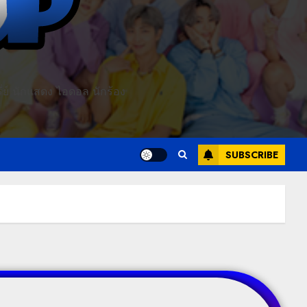
่ย์ นักแสดง ไอดอล นักร้อง
SUBSCRIBE