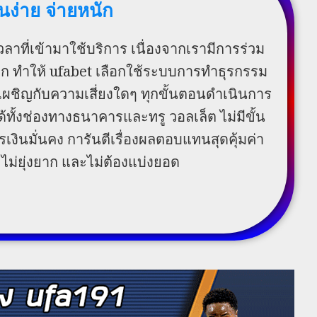
นง่าย จ่ายหนัก
าที่เข้ามาใช้บริการ เนื่องจากเรามีการร่วม
มาก ทำให้ ufabet เลือกใช้ระบบการทำธุรกรรม
เผชิญกับความเสี่ยงใดๆ ทุกขั้นตอนดำเนินการ
ทั้งช่องทางธนาคารและทรู วอลเล็ต ไม่มีขั้น
งินมั่นคง การันตีเรื่องผลตอบแทนสุดคุ้มค่า
ไม่ยุ่งยาก และไม่ต้องแบ่งยอด