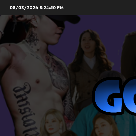
Skip
08/08/2026
8:24:51 PM
to
content