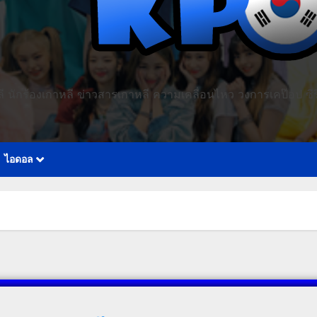
ี นักร้องเกาหลี ข่าวสารเกาหลี ความเคลื่อนไหว วงการเคป๊อป ซีรี
ไอดอล