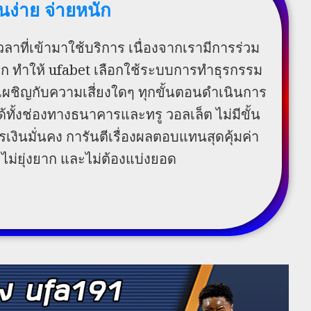
นง่าย จ่ายหนัก
าที่เข้ามาใช้บริการ เนื่องจากเรามีการร่วม
มาก ทำให้ ufabet เลือกใช้ระบบการทำธุรกรรม
เผชิญกับความเสี่ยงใดๆ ทุกขั้นตอนดำเนินการ
ทั้งช่องทางธนาคารและทรู วอลเล็ต ไม่มีขั้น
งินมั่นคง การันตีเรื่องผลตอบแทนสุดคุ้มค่า
ไม่ยุ่งยาก และไม่ต้องแบ่งยอด