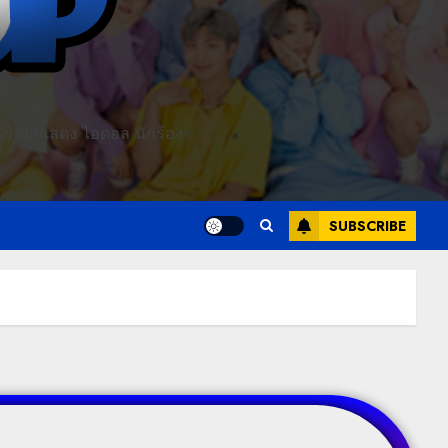
่ย์ นักแสดง ไอดอล นักร้อง
SUBSCRIBE