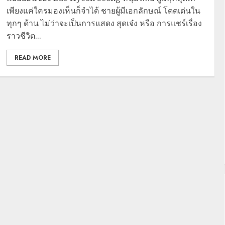
เพียงแค่ใครมองเห็นก็จำได้ ชายผู้มีเอกลักษณ์ โดดเด่นใน
ทุกๆ ด้าน ไม่ว่าจะเป็นการแสดง สุดเจ๋ง หรือ การแชร์เรื่อง
ราวชีวิต...
READ MORE