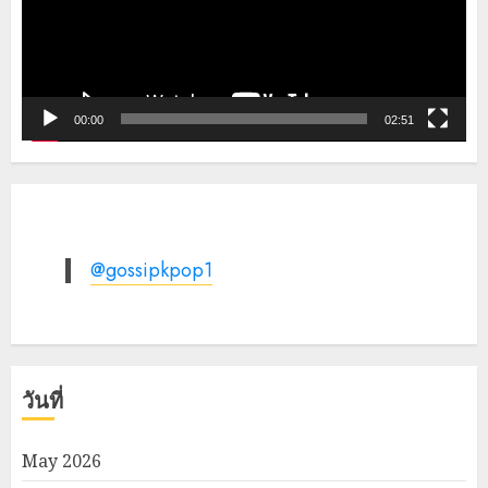
00:00
02:51
@gossipkpop1
วันที่
May 2026