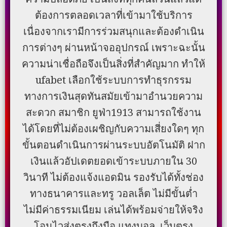
ต้องการตลอดเวลาที่เข้ามาใช้บริการ
เนื่องจากเรามีการร่วมสนุกและต้องดำเนิน
การต่างๆ ผ่านหน้าจออุปกรณ์ เพราะฉะนั้น
ความน่าเชื่อถือจึงเป็นสิ่งที่สำคัญมาก ทำให้
ufabet เลือกใช้ระบบการทำธุรกรรม
ทางการเงินสุดทันสมัยเข้ามาอำนวยความ
สะดวก สมาชิก ยูฟ่า1913 สามารถใช้งาน
ได้โดยที่ไม่ต้องเผชิญกับความเสี่ยงใดๆ ทุก
ขั้นตอนดำเนินการผ่านระบบอัตโนมัติ ฝาก
เงินแล้วอัปเดตยอดเข้าระบบภายใน 30
วินาที ไม่ต้องแจ้งแอดมิน รองรับได้ทั้งช่อง
ทางธนาคารและทรู วอลเล็ต ไม่มีขั้นต่ำ
ไม่มีค่าธรรมเนียม เล่นได้พร้อมจ่ายให้จริง
โอนไวส่งตรงถึงมือ แทงบอล เว็บตรง