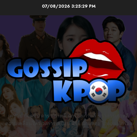
Skip
07/08/2026
3:25:30 PM
to
content
เคป๊อป ก๊อตซิป ดาราเกาหลี นักร้องเกาหลี ข่าวสารเกาหลี
ความเคลื่อนไหว วงการเคป๊อป ซีรี่ย์ นักแสดง ไอดอล นักร้อง