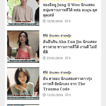
จองอิลอู Jung Il Woo นักแสดง
หนุ่มชาวเกาหลีใต้ หล่อ ละมุน ลุค
สุดเท่ห์
15/05/2026
0
ซีรี่ย์
นักแสดง
ฝ่ายหญิง
อันอึนจิน Ahn Eun Jin นักแสดง
สาวสวย ชาวเกาหลีใต้ งานดี ไม่มี
ที่ติ
27/03/2026
0
ซีรี่ย์
นักแสดง
ฝ่ายหญิง
อัน ฮายอง นักแสดงสาวดาวรุ่ง
เกาหลี ยัยนักเลง จาก The
Trauma Code
13/03/2026
0