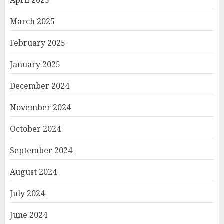
April 2025
March 2025
February 2025
January 2025
December 2024
November 2024
October 2024
September 2024
August 2024
July 2024
June 2024