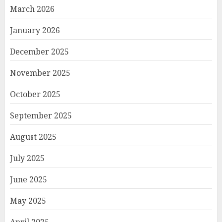
March 2026
January 2026
December 2025
November 2025
October 2025
September 2025
August 2025
July 2025
June 2025
May 2025