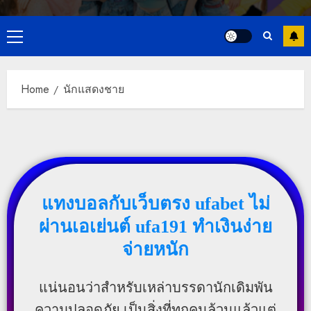
Primary
Menu
Home
นักแสดงชาย
แทงบอลกับเว็บตรง ufabet ไม่
ผ่านเอเย่นต์ ufa191 ทำเงินง่าย
จ่ายหนัก
แน่นอนว่าสำหรับเหล่าบรรดานักเดิมพัน
ความปลอดภัย เป็นสิ่งที่ทุกคนล้วนแล้วแต่