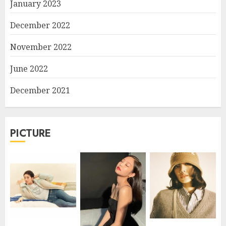
January 2023
December 2022
November 2022
June 2022
December 2021
PICTURE