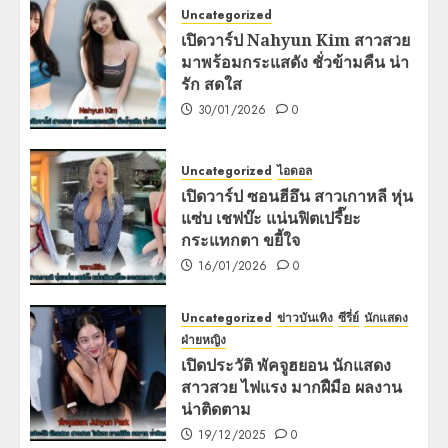
Uncategorized
เปิดวาร์ป Nahyun Kim สาวสวย
มาพร้อมกระแสดัง ชั่วข้ามคืน น่า
รัก สดใส
30/01/2026
0
Uncategorized
ไอดอล
เปิดวาร์ป ซอนฮีอึน สาวเกาหลี หุ่น
แซ่บ เชฟบ๊ะ แน่นฟิตเปรี๊ยะ
กระแทกตา ขยี้ใจ
16/01/2026
0
Uncategorized
ข่าวบันเทิง
ซีรี่ย์
นักแสดง
ฝ่ายหญิง
เปิดประวัติ พัคจูฮยอน นักแสดง
สาวสวย ไฟแรง มากฝืมือ ผลงาน
น่าติดตาม
19/12/2025
0