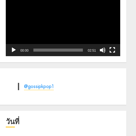
Player
00:00
02:51
@gossipkpop1
วันที่