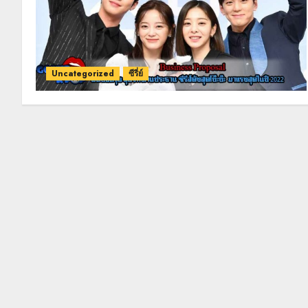
Uncategorized
ซีรี่ย์