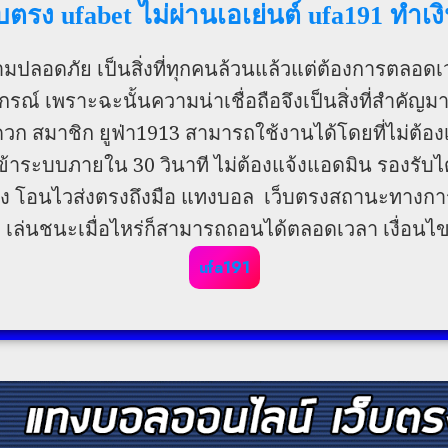
ตรง ufabet ไม่ผ่านเอเย่นต์ ufa191 ทำเงิ
ปลอดภัย เป็นสิ่งที่ทุกคนล้วนแล้วแต่ต้องการตลอดเวล
รณ์ เพราะฉะนั้นความน่าเชื่อถือจึงเป็นสิ่งที่สำคัญ
 สมาชิก ยูฟ่า1913 สามารถใช้งานได้โดยที่ไม่ต้อง
้าระบบภายใน 30 วินาที ไม่ต้องแจ้งแอดมิน รองรับได้
้จริง โอนไวส่งตรงถึงมือ แทงบอล เว็บตรงสถานะทางการเ
ง เล่นชนะเมื่อไหร่ก็สามารถถอนได้ตลอดเวลา เงื่อนไข
ufa191