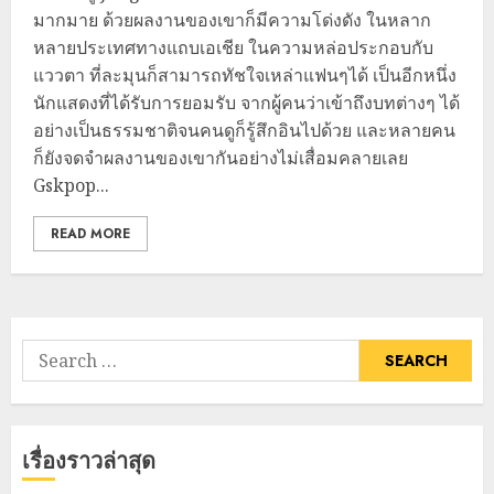
มากมาย ด้วยผลงานของเขาก็มีความโด่งดัง ในหลาก
หลายประเทศทางแถบเอเชีย ในความหล่อประกอบกับ
แววตา ที่ละมุนก็สามารถทัชใจเหล่าแฟนๆได้ เป็นอีกหนึ่ง
นักแสดงที่ได้รับการยอมรับ จากผู้คนว่าเข้าถึงบทต่างๆ ได้
อย่างเป็นธรรมชาติจนคนดูก็รู้สึกอินไปด้วย และหลายคน
ก็ยังจดจำผลงานของเขากันอย่างไม่เสื่อมคลายเลย
Gskpop...
READ MORE
Search
for:
เรื่องราวล่าสุด