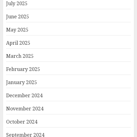
July 2025
June 2025
May 2025
April 2025
March 2025
February 2025
January 2025
December 2024
November 2024
October 2024
September 2024