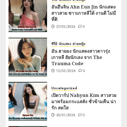
อันอึนจิน Ahn Eun Jin นักแสดง
สาวสวย ชาวเกาหลีใต้ งานดี ไม่มี
ที่ติ
27/03/2026
0
ซีรี่ย์
นักแสดง
ฝ่ายหญิง
อัน ฮายอง นักแสดงสาวดาวรุ่ง
เกาหลี ยัยนักเลง จาก The
Trauma Code
13/03/2026
0
Uncategorized
เปิดวาร์ป Nahyun Kim สาวสวย
มาพร้อมกระแสดัง ชั่วข้ามคืน น่า
รัก สดใส
30/01/2026
0