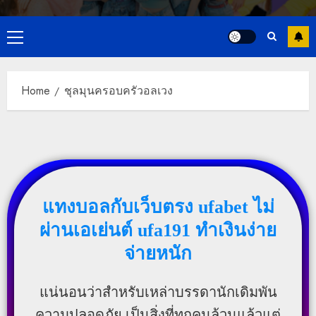
Primary
Menu
Home
ชุลมุนครอบครัวอลเวง
แทงบอลกับเว็บตรง ufabet ไม่
ผ่านเอเย่นต์ ufa191 ทำเงินง่าย
จ่ายหนัก
แน่นอนว่าสำหรับเหล่าบรรดานักเดิมพัน
ความปลอดภัย เป็นสิ่งที่ทุกคนล้วนแล้วแต่