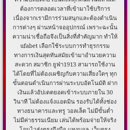
ต้องการตลอดเวลาที่เข้ามาใช้บริการ
เนื่องจากเรามีการร่วมสนุกและต้องดำเนิน
การต่างๆ ผ่านหน้าจออุปกรณ์ เพราะฉะนั้น
ความน่าเชื่อถือจึงเป็นสิ่งที่สำคัญมาก ทำให้
ufabet เลือกใช้ระบบการทำธุรกรรม
ทางการเงินสุดทันสมัยเข้ามาอำนวยความ
สะดวก สมาชิก ยูฟ่า1913 สามารถใช้งาน
ได้โดยที่ไม่ต้องเผชิญกับความเสี่ยงใดๆ ทุก
ขั้นตอนดำเนินการผ่านระบบอัตโนมัติ ฝาก
เงินแล้วอัปเดตยอดเข้าระบบภายใน 30
วินาที ไม่ต้องแจ้งแอดมิน รองรับได้ทั้งช่อง
ทางธนาคารและทรู วอลเล็ต ไม่มีขั้นต่ำ
ไม่มีค่าธรรมเนียม เล่นได้พร้อมจ่ายให้จริง
โอนไวส่งตรงถึงมือ แทงบอล เว็บตรง