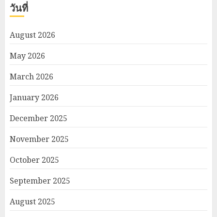
วันที่
August 2026
May 2026
March 2026
January 2026
December 2025
November 2025
October 2025
September 2025
August 2025