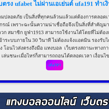
ตรง ufabet ไม่ผ่านเอเย่นต์ ufa191 ทำเงิ
ปลอดภัย เป็นสิ่งที่ทุกคนล้วนแล้วแต่ต้องการตลอดเวล
รณ์ เพราะฉะนั้นความน่าเชื่อถือจึงเป็นสิ่งที่สำคัญ
 สมาชิก ยูฟ่า1913 สามารถใช้งานได้โดยที่ไม่ต้อง
้าระบบภายใน 30 วินาที ไม่ต้องแจ้งแอดมิน รองรับได้
้จริง โอนไวส่งตรงถึงมือ แทงบอล เว็บตรงสถานะทางการเ
ง เล่นชนะเมื่อไหร่ก็สามารถถอนได้ตลอดเวลา เงื่อนไข
ufa191