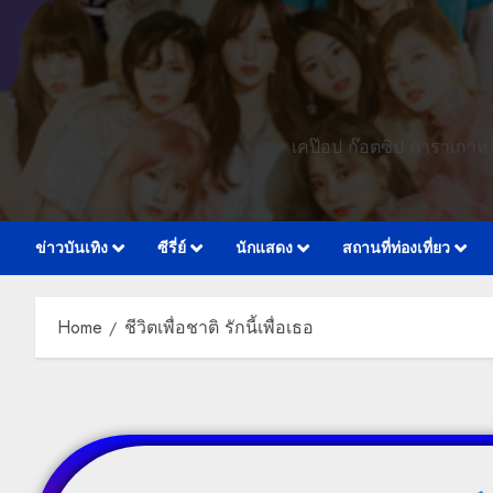
เคป๊อป ก๊อตซิป ดาราเกาหล
ข่าวบันเทิง
ซีรี่ย์
นักแสดง
สถานที่ท่องเที่ยว
Home
ชีวิตเพื่อชาติ รักนี้เพื่อเธอ