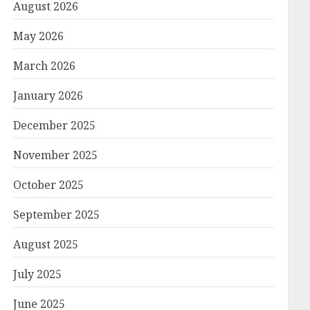
August 2026
May 2026
March 2026
January 2026
December 2025
November 2025
October 2025
September 2025
August 2025
July 2025
June 2025