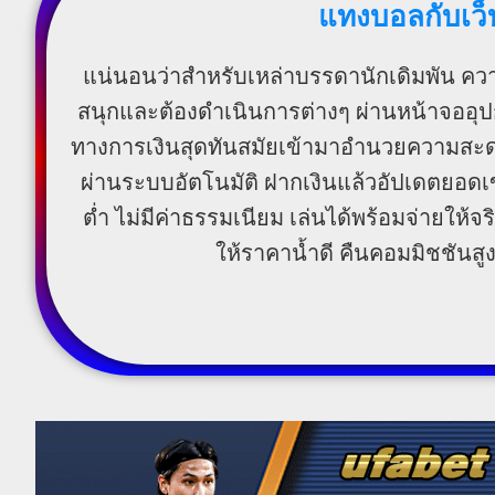
แทงบอลกับเว็บ
แน่นอนว่าสำหรับเหล่าบรรดานักเดิมพัน ความ
สนุกและต้องดำเนินการต่างๆ ผ่านหน้าจออุปก
ทางการเงินสุดทันสมัยเข้ามาอำนวยความสะดวก
ผ่านระบบอัตโนมัติ ฝากเงินแล้วอัปเดตยอดเข
ต่ำ ไม่มีค่าธรรมเนียม เล่นได้พร้อมจ่ายให
ให้ราคาน้ำดี คืนคอมมิชชันสู