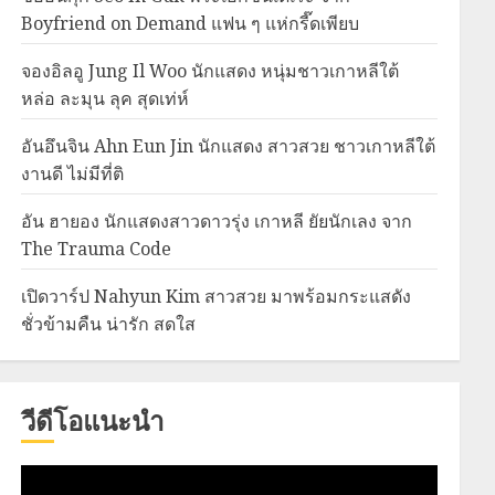
Boyfriend on Demand แฟน ๆ แห่กรี๊ดเพียบ
จองอิลอู Jung Il Woo นักแสดง หนุ่มชาวเกาหลีใต้
หล่อ ละมุน ลุค สุดเท่ห์
อันอึนจิน Ahn Eun Jin นักแสดง สาวสวย ชาวเกาหลีใต้
งานดี ไม่มีที่ติ
อัน ฮายอง นักแสดงสาวดาวรุ่ง เกาหลี ยัยนักเลง จาก
The Trauma Code
เปิดวาร์ป Nahyun Kim สาวสวย มาพร้อมกระแสดัง
ชั่วข้ามคืน น่ารัก สดใส
วีดีโอแนะนำ
Video