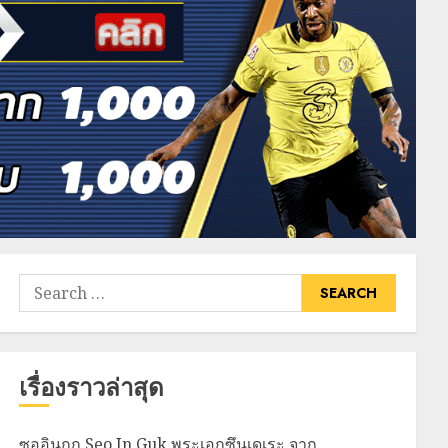
Search
for:
เรื่องราวล่าสุด
ซออินกุก Seo In Guk พระเอกซึนเดเระ จาก