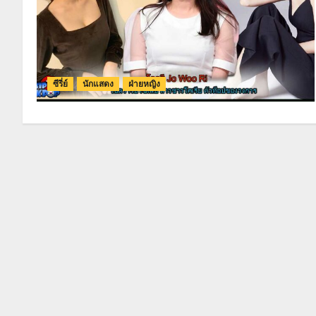
ซีรี่ย์
นักแสดง
ฝ่ายหญิง