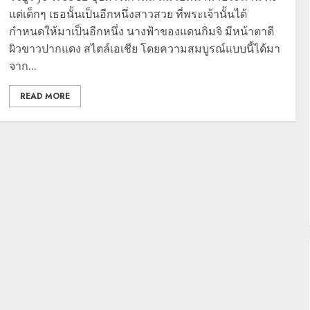
แต่เด็กๆ เธอนั้นเป็นอีกหนึ่งสาวสวย ที่พระเจ้านั้นได้
กำหนดให้มาเป็นอีกหนึ่ง นางฟ้าของแดนกิมจิ มีหน้าตาดี
ผิวขาวปากแดง สไตล์เอเชีย โดยความสมบูรณ์แบบนี้ได้มา
จาก...
READ MORE