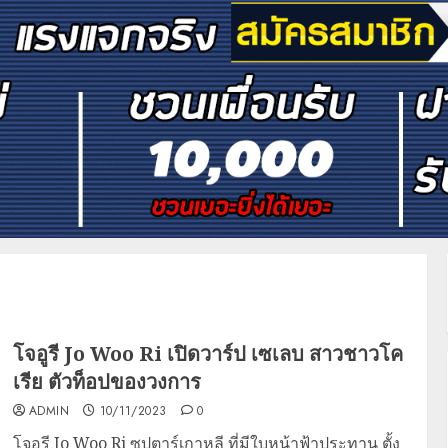
โจอูรี Jo Woo Ri เปิดวาร์ป เซเลบ สาวชาวโค
เรีย ตัวท็อปของวงการ
ADMIN
10/11/2023
0
โจอูรี Jo Woo Ri ซุปตาร์เกาหลี ที่มีใบหน้าฟ้าประทาน ตั้ง