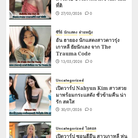
ที่ติ
27/03/2026
0
ซีรี่ย์
นักแสดง
ฝ่ายหญิง
อัน ฮายอง นักแสดงสาวดาวรุ่ง
เกาหลี ยัยนักเลง จาก The
Trauma Code
13/03/2026
0
Uncategorized
เปิดวาร์ป Nahyun Kim สาวสวย
มาพร้อมกระแสดัง ชั่วข้ามคืน น่า
รัก สดใส
30/01/2026
0
Uncategorized
ไอดอล
เปิดวาร์ป ซอนฮีอึน สาวเกาหลี หุ่น