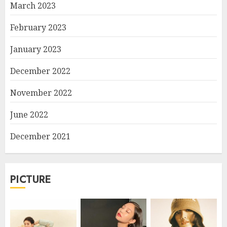
March 2023
February 2023
January 2023
December 2022
November 2022
June 2022
December 2021
PICTURE