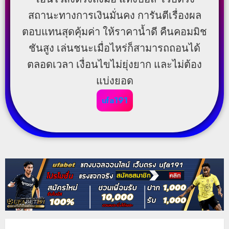
สถานะทางการเงินมั่นคง การันตีเรื่องผล
ตอบแทนสุดคุ้มค่า ให้ราคาน้ำดี คืนคอมมิช
ชันสูง เล่นชนะเมื่อไหร่ก็สามารถถอนได้
ตลอดเวลา เงื่อนไขไม่ยุ่งยาก และไม่ต้อง
แบ่งยอด
ufa191