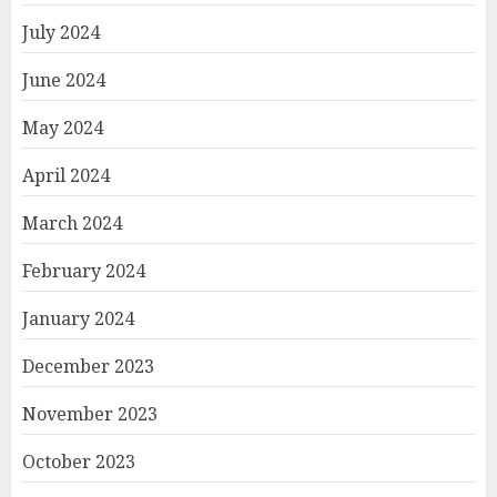
July 2024
June 2024
May 2024
April 2024
March 2024
February 2024
January 2024
December 2023
November 2023
October 2023