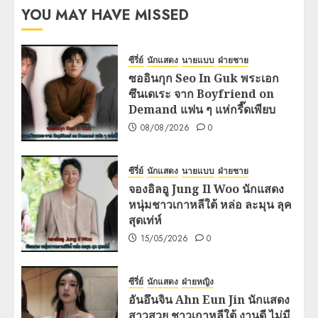
YOU MAY HAVE MISSED
ซีรี่ย์
นักแสดง
นายแบบ
ฝ่ายชาย
ซออินกุก Seo In Guk พระเอก
ซึนเดเระ จาก Boyfriend on
Demand แฟน ๆ แห่กรี๊ดเพียบ
08/08/2026
0
ซีรี่ย์
นักแสดง
นายแบบ
ฝ่ายชาย
จองอิลอู Jung Il Woo นักแสดง
หนุ่มชาวเกาหลีใต้ หล่อ ละมุน ลุค
สุดเท่ห์
15/05/2026
0
ซีรี่ย์
นักแสดง
ฝ่ายหญิง
อันอึนจิน Ahn Eun Jin นักแสดง
สาวสวย ชาวเกาหลีใต้ งานดี ไม่มี