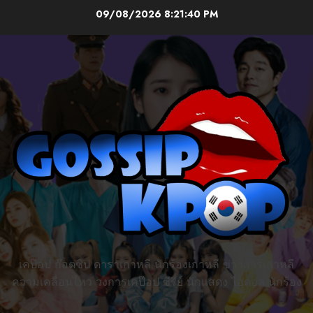
Skip
09/08/2026
8:21:41 PM
to
content
เคป๊อป ก๊อตซิป ดาราเกาหลี นักร้องเกาหลี ข่าวสารเกาหลี
ความเคลื่อนไหว วงการเคป๊อป ซีรี่ย์ นักแสดง ไอดอล นักร้อง