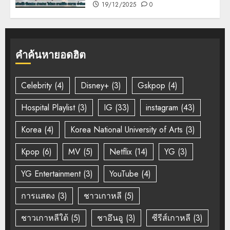
19/12/2025
0
คำค้นหายอดฮิต
Celebrity
(4)
Disney+
(3)
Gskpop
(4)
Hospital Playlist
(3)
IG
(33)
instagram
(43)
Korea
(4)
Korea National University of Arts
(3)
Kpop
(6)
MV
(5)
Netflix
(14)
YG
(3)
YG Entertainment
(3)
YouTube
(4)
การแสดง
(3)
ชาวเกาหลี
(5)
ชาวเกาหลีใต้
(5)
ชาอึนอู
(3)
ซีรีส์เกาหลี
(3)