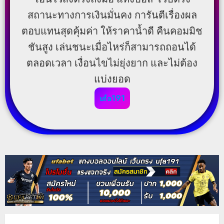
สถานะทางการเงินมั่นคง การันตีเรื่องผล
ตอบแทนสุดคุ้มค่า ให้ราคาน้ำดี คืนคอมมิช
ชันสูง เล่นชนะเมื่อไหร่ก็สามารถถอนได้
ตลอดเวลา เงื่อนไขไม่ยุ่งยาก และไม่ต้อง
แบ่งยอด
ufa191