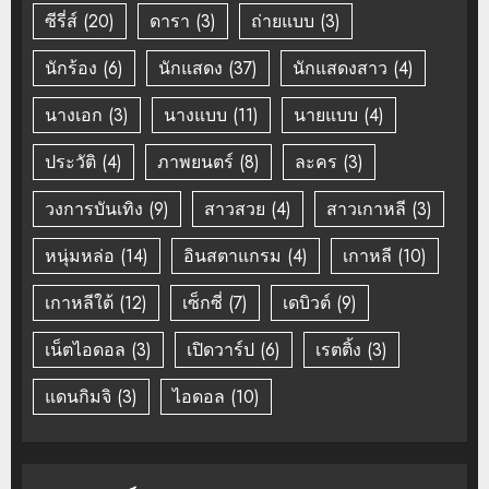
ซีรี่ส์
(20)
ดารา
(3)
ถ่ายแบบ
(3)
นักร้อง
(6)
นักแสดง
(37)
นักแสดงสาว
(4)
นางเอก
(3)
นางแบบ
(11)
นายแบบ
(4)
ประวัติ
(4)
ภาพยนตร์
(8)
ละคร
(3)
วงการบันเทิง
(9)
สาวสวย
(4)
สาวเกาหลี
(3)
หนุ่มหล่อ
(14)
อินสตาแกรม
(4)
เกาหลี
(10)
เกาหลีใต้
(12)
เซ็กซี่
(7)
เดบิวต์
(9)
เน็ตไอดอล
(3)
เปิดวาร์ป
(6)
เรตติ้ง
(3)
แดนกิมจิ
(3)
ไอดอล
(10)