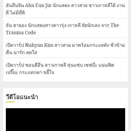
อันอึนจิน Ahn Eun Jin นักแสดง สาวสวย ชาวเกาหลีใต้ งาน
ดี ไม่มีที่ติ
อัน ฮายอง นักแสดงสาวดาวรุ่ง เกาหลี ยัยนักเลง จาก The
Trauma Code
เปิดวาร์ป Nahyun Kim สาวสวย มาพร้อมกระแสดัง ชั่วข้าม
คืน น่ารัก สดใส
เปิดวาร์ป ซอนฮีอึน สาวเกาหลี หุ่นแซ่บ เชฟบ๊ะ แน่นฟิต
เปรี๊ยะ กระแทกตา ขยี้ใจ
วีดีโอแนะนำ
Video
Player