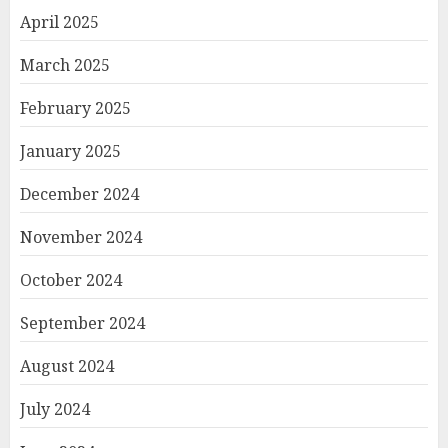
April 2025
March 2025
February 2025
January 2025
December 2024
November 2024
October 2024
September 2024
August 2024
July 2024