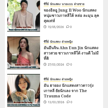
ซีรี่ย์
นักแสดง
นายแบบ
ฝ่ายชาย
จองอิลอู Jung Il Woo นักแสดง
หนุ่มชาวเกาหลีใต้ หล่อ ละมุน ลุค
สุดเท่ห์
15/05/2026
0
ซีรี่ย์
นักแสดง
ฝ่ายหญิง
อันอึนจิน Ahn Eun Jin นักแสดง
สาวสวย ชาวเกาหลีใต้ งานดี ไม่มี
ที่ติ
27/03/2026
0
ซีรี่ย์
นักแสดง
ฝ่ายหญิง
อัน ฮายอง นักแสดงสาวดาวรุ่ง
เกาหลี ยัยนักเลง จาก The
Trauma Code
13/03/2026
0