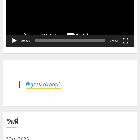
00:00
02:51
@gossipkpop1
วันที่
May 2026