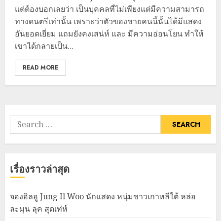
แต่ต้องบอกเลยว่า เป็นบุคคลที่ไม่เพียงแต่มีความสามารถ
ทางดนตรีเท่านั้น เพราะว่าตัวของชายคนนี้นั้นได้มีแสดง
อันยอดเยี่ยม แถมยังคงเสน่ห์ และ มีความอ่อนโยน ทำให้
เขาได้กลายเป็น...
READ MORE
Search
for:
เรื่องราวล่าสุด
จองอิลอู Jung Il Woo นักแสดง หนุ่มชาวเกาหลีใต้ หล่อ
ละมุน ลุค สุดเท่ห์