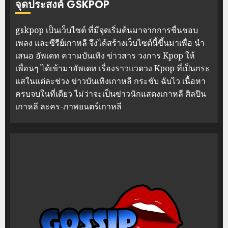
จุดประสงค์ GSKPOP
gskpop เป็นเว็บไซต์ ที่มีจุดเริ่มต้นมาจากการชื่นชอบ
เพลง และซีรีย์เกาหลี จึงได้สร้างเว็บไซต์นี้ขึ้นมาเพื่อ นำ
เสนอ อัพเดท ความบันเทิง ข่าวสาร วงการ Kpop ให้
เพื่อนๆ ได้เข้ามาอัพเดท เรื่องราวแวดวง Kpop ที่เป็นกระ
แสในแต่ละช่วง ข่าวบันเทิงเกาหลี กระชับ ฉับไว เนื้อหา
ครบจบในที่เดียว ไม่ว่าจะเป็นข่าวนักแสดงเกาหลี ศิลปิน
เกาหลี ละคร-ภาพยนตร์เกาหลี