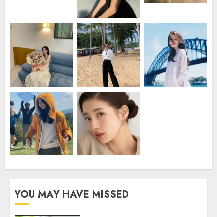
YOU MAY HAVE MISSED