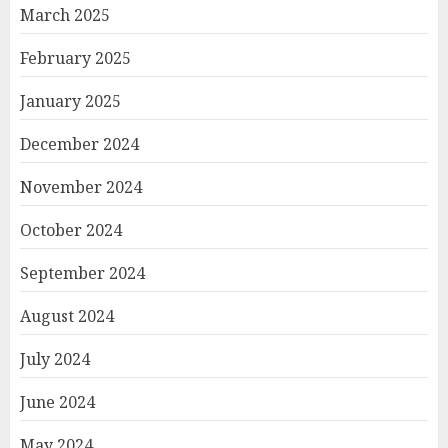
March 2025
February 2025
January 2025
December 2024
November 2024
October 2024
September 2024
August 2024
July 2024
June 2024
May 2024