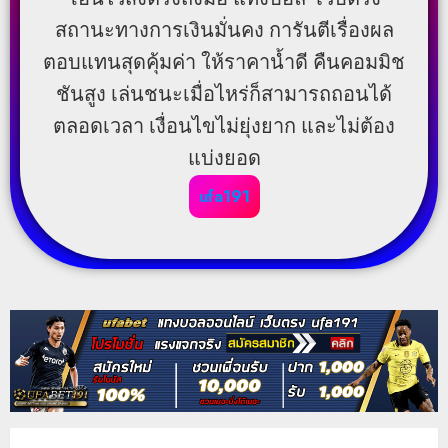
สถานะทางการเงินมั่นคง การันตีเรื่องผล
ตอบแทนสุดคุ้มค่า ให้ราคาน้ำดี คืนคอมมิช
ชันสูง เล่นชนะเมื่อไหร่ก็สามารถถอนได้
ตลอดเวลา เงื่อนไขไม่ยุ่งยาก และไม่ต้อง
แบ่งยอด
ufa191