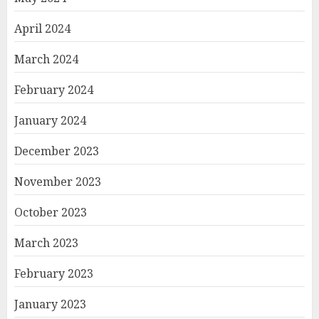
April 2024
March 2024
February 2024
January 2024
December 2023
November 2023
October 2023
March 2023
February 2023
January 2023