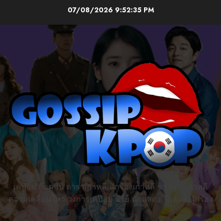
Skip
07/08/2026
9:52:36 PM
to
content
เคป๊อป ก๊อตซิป ดาราเกาหลี นักร้องเกาหลี ข่าวสารเกาหลี
ความเคลื่อนไหว วงการเคป๊อป ซีรี่ย์ นักแสดง ไอดอล นักร้อง