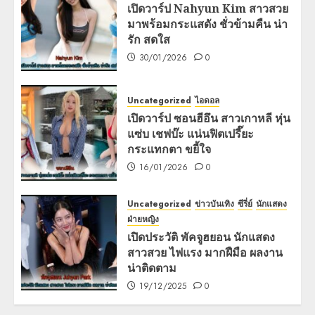
เปิดวาร์ป Nahyun Kim สาวสวย
มาพร้อมกระแสดัง ชั่วข้ามคืน น่า
รัก สดใส
30/01/2026
0
Uncategorized
ไอดอล
เปิดวาร์ป ซอนฮีอึน สาวเกาหลี หุ่น
แซ่บ เชฟบ๊ะ แน่นฟิตเปรี๊ยะ
กระแทกตา ขยี้ใจ
16/01/2026
0
Uncategorized
ข่าวบันเทิง
ซีรี่ย์
นักแสดง
ฝ่ายหญิง
เปิดประวัติ พัคจูฮยอน นักแสดง
สาวสวย ไฟแรง มากฝืมือ ผลงาน
น่าติดตาม
19/12/2025
0