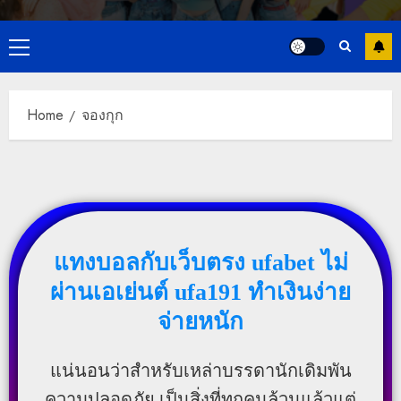
Primary
Menu
Home
จองกุก
แทงบอลกับเว็บตรง ufabet ไม่
ผ่านเอเย่นต์ ufa191 ทำเงินง่าย
จ่ายหนัก
แน่นอนว่าสำหรับเหล่าบรรดานักเดิมพัน
ความปลอดภัย เป็นสิ่งที่ทุกคนล้วนแล้วแต่