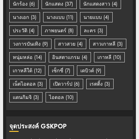
นักร้อง
(6)
นักแสดง
(37)
นักแสดงสาว
(4)
นางเอก
(3)
นางแบบ
(11)
นายแบบ
(4)
ประวัติ
(4)
ภาพยนตร์
(8)
ละคร
(3)
วงการบันเทิง
(9)
สาวสวย
(4)
สาวเกาหลี
(3)
หนุ่มหล่อ
(14)
อินสตาแกรม
(4)
เกาหลี
(10)
เกาหลีใต้
(12)
เซ็กซี่
(7)
เดบิวต์
(9)
เน็ตไอดอล
(3)
เปิดวาร์ป
(6)
เรตติ้ง
(3)
แดนกิมจิ
(3)
ไอดอล
(10)
จุดประสงค์ GSKPOP