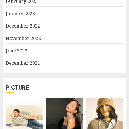
February 2023
January 2023
December 2022
November 2022
June 2022
December 2021
PICTURE