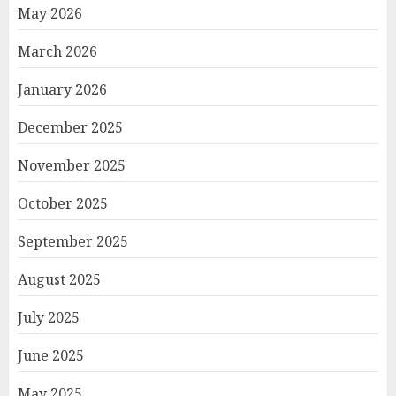
May 2026
March 2026
January 2026
December 2025
November 2025
October 2025
September 2025
August 2025
July 2025
June 2025
May 2025