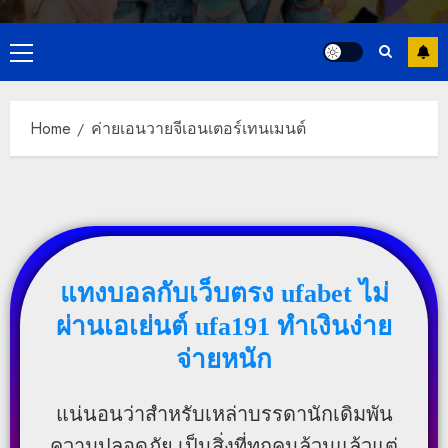
Primary
Menu
Home
ค่ายเอนวายจีเอนเตอร์เทนเมนต์
แทงบอลกับเว็บตรง ufabet ไม่
ผ่านเอเย่นต์ ufa191 ทำเงินง่าย
จ่ายหนัก
แน่นอนว่าสำหรับเหล่าบรรดานักเดิมพัน
ความปลอดภัย เป็นสิ่งที่ทุกคนล้วนแล้วแต่