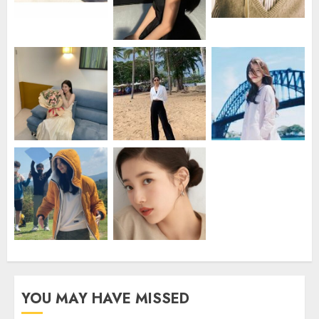
YOU MAY HAVE MISSED