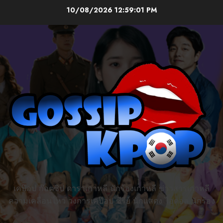
Skip
10/08/2026
12:59:02 PM
to
content
เคป๊อป ก๊อตซิป ดาราเกาหลี นักร้องเกาหลี ข่าวสารเกาหลี
ความเคลื่อนไหว วงการเคป๊อป ซีรี่ย์ นักแสดง ไอดอล นักร้อง