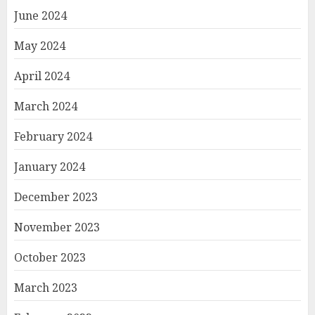
June 2024
May 2024
April 2024
March 2024
February 2024
January 2024
December 2023
November 2023
October 2023
March 2023