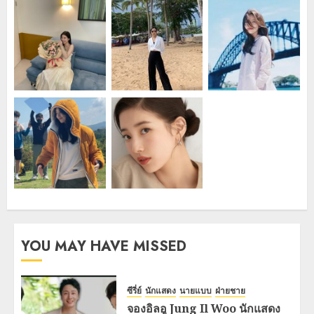
YOU MAY HAVE MISSED
ซีรี่ย์
นักแสดง
นายแบบ
ฝ่ายชาย
จองอิลอู Jung Il Woo นักแสดง