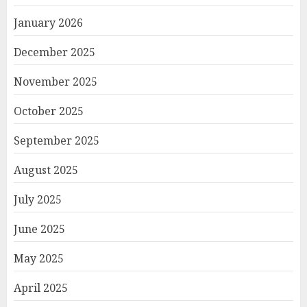
January 2026
December 2025
November 2025
October 2025
September 2025
August 2025
July 2025
June 2025
May 2025
April 2025