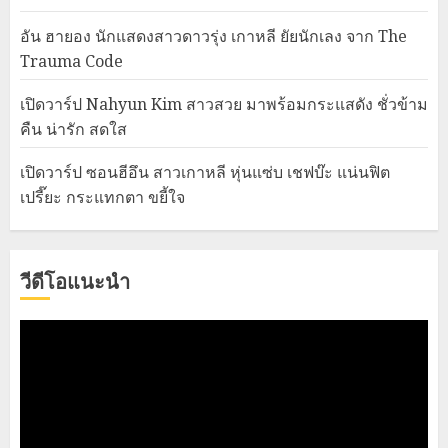
อัน ฮายอง นักแสดงสาวดาวรุ่ง เกาหลี ยัยนักเลง จาก The
Trauma Code
เปิดวาร์ป Nahyun Kim สาวสวย มาพร้อมกระแสดัง ชั่วข้าม
คืน น่ารัก สดใส
เปิดวาร์ป ซอนฮีอึน สาวเกาหลี หุ่นแซ่บ เชฟบ๊ะ แน่นฟิต
เปรี๊ยะ กระแทกตา ขยี้ใจ
วีดีโอแนะนำ
Video
Player