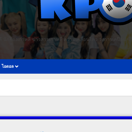
ี นักร้องเกาหลี ข่าวสารเกาหลี ความเคลื่อนไหว วงการเคป๊อป ซีรี
ไอดอล