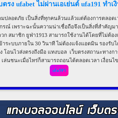
ตรง ufabet ไม่ผ่านเอเย่นต์ ufa191 ทำเงิ
ปลอดภัย เป็นสิ่งที่ทุกคนล้วนแล้วแต่ต้องการตลอดเวล
รณ์ เพราะฉะนั้นความน่าเชื่อถือจึงเป็นสิ่งที่สำคัญ
 สมาชิก ยูฟ่า1913 สามารถใช้งานได้โดยที่ไม่ต้อง
้าระบบภายใน 30 วินาที ไม่ต้องแจ้งแอดมิน รองรับได้
้จริง โอนไวส่งตรงถึงมือ แทงบอล เว็บตรงสถานะทางการเ
ง เล่นชนะเมื่อไหร่ก็สามารถถอนได้ตลอดเวลา เงื่อนไข
ufa191