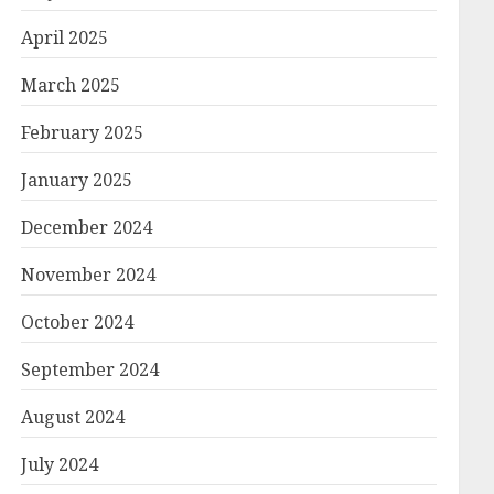
April 2025
March 2025
February 2025
January 2025
December 2024
November 2024
October 2024
September 2024
August 2024
July 2024