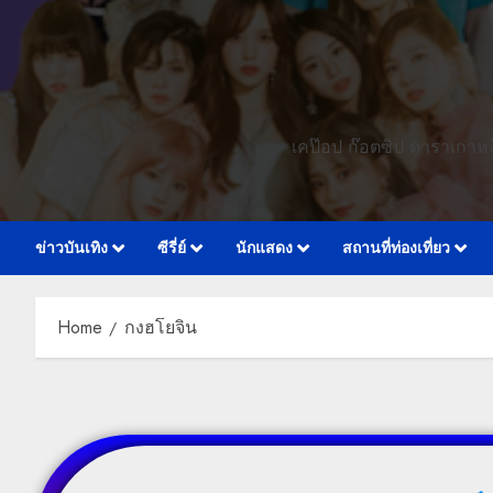
เคป๊อป ก๊อตซิป ดาราเกาหล
ข่าวบันเทิง
ซีรี่ย์
นักแสดง
สถานที่ท่องเที่ยว
Home
กงฮโยจิน