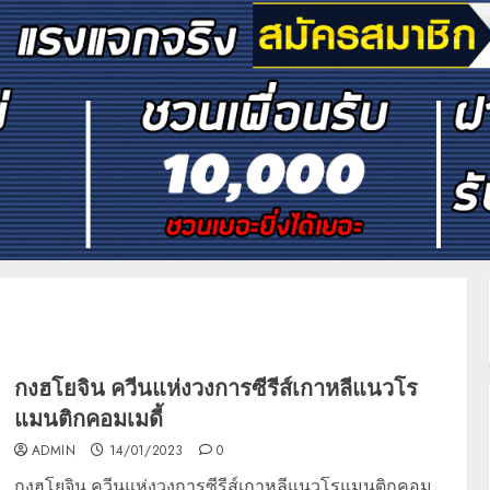
กงฮโยจิน ควีนแห่งวงการซีรีส์เกาหลีแนวโร
แมนติกคอมเมดี้
ADMIN
14/01/2023
0
กงฮโยจิน ควีนแห่งวงการซีรีส์เกาหลีแนวโรแมนติกคอม