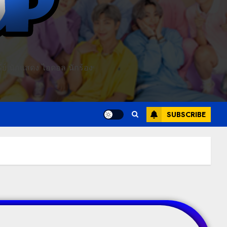
่ย์ นักแสดง ไอดอล นักร้อง
SUBSCRIBE