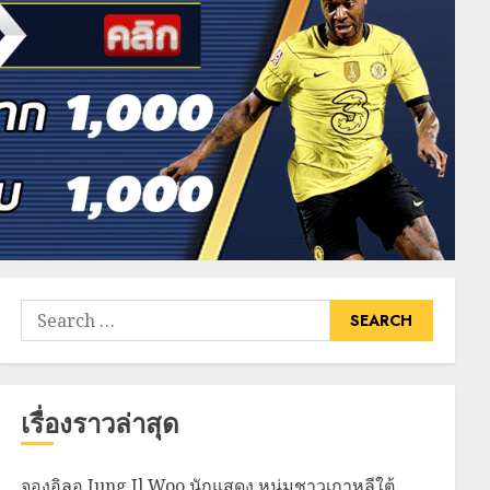
Search
for:
เรื่องราวล่าสุด
จองอิลอู Jung Il Woo นักแสดง หนุ่มชาวเกาหลีใต้