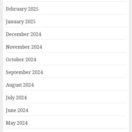
February 2025
January 2025
December 2024
November 2024
October 2024
September 2024
August 2024
July 2024
June 2024
May 2024