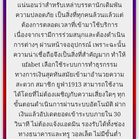
แน่นอนว่าสำหรับเหล่าบรรดานักเดิมพัน
ความปลอดภัย เป็นสิ่งที่ทุกคนล้วนแล้วแต่
ต้องการตลอดเวลาที่เข้ามาใช้บริการ
เนื่องจากเรามีการร่วมสนุกและต้องดำเนิน
การต่างๆ ผ่านหน้าจออุปกรณ์ เพราะฉะนั้น
ความน่าเชื่อถือจึงเป็นสิ่งที่สำคัญมาก ทำให้
ufabet เลือกใช้ระบบการทำธุรกรรม
ทางการเงินสุดทันสมัยเข้ามาอำนวยความ
สะดวก สมาชิก ยูฟ่า1913 สามารถใช้งาน
ได้โดยที่ไม่ต้องเผชิญกับความเสี่ยงใดๆ ทุก
ขั้นตอนดำเนินการผ่านระบบอัตโนมัติ ฝาก
เงินแล้วอัปเดตยอดเข้าระบบภายใน 30
วินาที ไม่ต้องแจ้งแอดมิน รองรับได้ทั้งช่อง
ทางธนาคารและทรู วอลเล็ต ไม่มีขั้นต่ำ