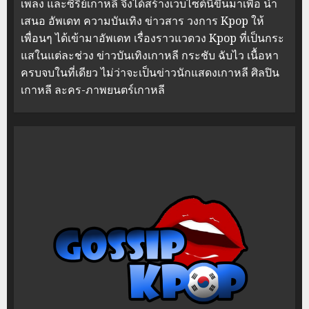
เพลง และซีรีย์เกาหลี จึงได้สร้างเว็บไซต์นี้ขึ้นมาเพื่อ นำ
เสนอ อัพเดท ความบันเทิง ข่าวสาร วงการ Kpop ให้
เพื่อนๆ ได้เข้ามาอัพเดท เรื่องราวแวดวง Kpop ที่เป็นกระ
แสในแต่ละช่วง ข่าวบันเทิงเกาหลี กระชับ ฉับไว เนื้อหา
ครบจบในที่เดียว ไม่ว่าจะเป็นข่าวนักแสดงเกาหลี ศิลปิน
เกาหลี ละคร-ภาพยนตร์เกาหลี