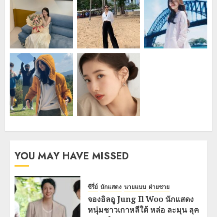
YOU MAY HAVE MISSED
ซีรี่ย์
นักแสดง
นายแบบ
ฝ่ายชาย
จองอิลอู Jung Il Woo นักแสดง
หนุ่มชาวเกาหลีใต้ หล่อ ละมุน ลุค