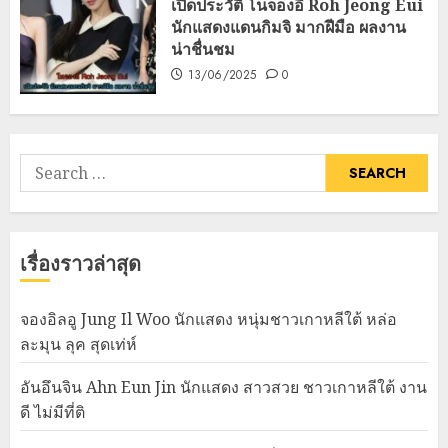
เปิดประวัติ โนจองอี Roh Jeong Eui
นักแสดงแดนกิมจิ มากฝีมือ ผลงาน
น่าชื่นชม
13/06/2025
0
Search
for:
เรื่องราวล่าสุด
จองอิลอู Jung Il Woo นักแสดง หนุ่มชาวเกาหลีใต้ หล่อ
ละมุน ลุค สุดเท่ห์
อันอึนจิน Ahn Eun Jin นักแสดง สาวสวย ชาวเกาหลีใต้ งาน
ดี ไม่มีที่ติ