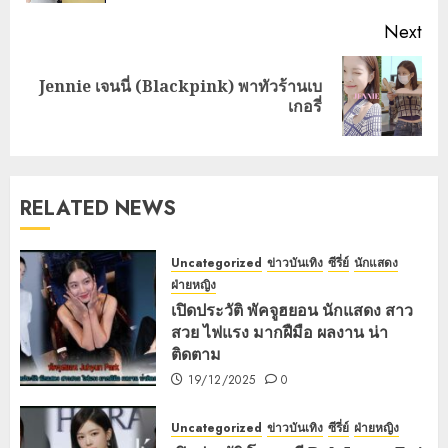
Next
Jennie เจนนี่ (Blackpink) พาทัวร้านเบ
Next
เกอรี่
post:
RELATED NEWS
Uncategorized
ข่าวบันเทิง
ซีรี่ย์
นักแสดง
ฝ่ายหญิง
เปิดประวัติ พัคจูฮยอน นักแสดง สาว
สวย ไฟแรง มากฝืมือ ผลงาน น่า
ติดตาม
19/12/2025
0
Uncategorized
ข่าวบันเทิง
ซีรี่ย์
ฝ่ายหญิง