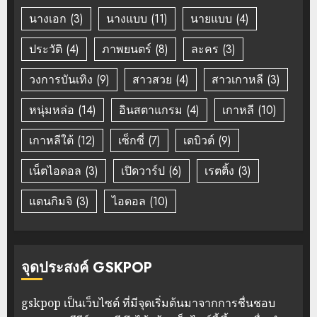
นางเอก
(3)
นางแบบ
(11)
นายแบบ
(4)
ประวัติ
(4)
ภาพยนตร์
(8)
ละคร
(3)
วงการบันเทิง
(9)
สาวสวย
(4)
สาวเกาหลี
(3)
หนุ่มหล่อ
(14)
อินสตาแกรม
(4)
เกาหลี
(10)
เกาหลีใต้
(12)
เซ็กซี่
(7)
เดบิวต์
(9)
เน็ตไอดอล
(3)
เปิดวาร์ป
(6)
เรตติ้ง
(3)
แดนกิมจิ
(3)
ไอดอล
(10)
จุดประสงค์ GSKPOP
gskpop เป็นเว็บไซต์ ที่มีจุดเริ่มต้นมาจากการชื่นชอบ