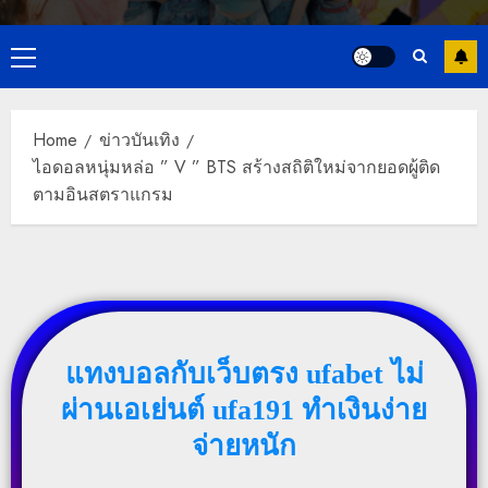
Primary
Menu
Home
ข่าวบันเทิง
ไอดอลหนุ่มหล่อ ” V ” BTS สร้างสถิติใหม่จากยอดผู้ติด
ตามอินสตราแกรม
แทงบอลกับเว็บตรง ufabet ไม่
ผ่านเอเย่นต์ ufa191 ทำเงินง่าย
จ่ายหนัก