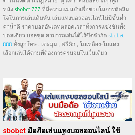
ดำเนินคดีตามกฎหมาย
ดูวิเคราะห์บอลจากกูรูลูก
หนัง
sbobet 777
ที่มีความแม่นยำเพื่อช่วยในการตัดสิน
ใจในการเล่นเดิมพัน เล่นแทงบอลออนไลน์ไม่มีขั้นต่ำ
ค่าน้ำดี ราคาบอลอัพเดทตลอดเวลาทั้งการแข่งขันทั้ง
บอลเดี่ยว บอลชุด สามารถเล่นได้ไร้ขีดจำกัด
sbobet
888
ทั้งลูกโทษ , เตะมุม , ฟรีคิก , ใบเหลือง-ใบแดง
เลือกเล่นได้ตามที่ต้องการครบจบในเว็บเดียว
sbobet
มือภือเล่นแทงบอลออนไลน์ ใช้