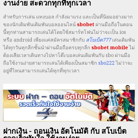
งานง่าย สะดวกทุกที่ทุกเวลา
สำหรับการเล่น แทงบอล กำลังมาแรง และเป็นที่นิยมอย่างมาก
ของนักเดิมพันเดิมพันบอลออนไลน์
sbobet
ผ่านมือถือในตอน
นี้ทุกท่านสามารถเล่นได้โดยใช้สมาร์ทโฟนไม่ว่าจะเป็น ios
หรือ android เพียงแค่สมัครสมาชิกกับ
สโบเบ็ต777
เล่นเดิมพัน
ได้ทุกวันทุกลีกชั้นนำผ่านมือถือครบทุกลีก
sbobet mobile
ไม่
ต้องเสียเวลาเดินทางไปหาโต๊ะบอลเล่นเดิมพันกับ sbo ผ่านมือ
ถือใช้งานง่ายสามารถเล่นได้เพียงเป็นสมาชิก
sbo222
ไม่ว่าจะ
อยู่ที่ไหนสามารถเล่นได้ทุกที่ทุกเวลา
ฝากเงิน - ถอนเงิน อัตโนมัติ กับ สโบเบ็ต