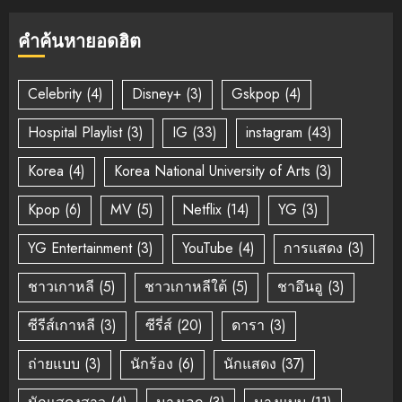
คำค้นหายอดฮิต
Celebrity
(4)
Disney+
(3)
Gskpop
(4)
Hospital Playlist
(3)
IG
(33)
instagram
(43)
Korea
(4)
Korea National University of Arts
(3)
Kpop
(6)
MV
(5)
Netflix
(14)
YG
(3)
YG Entertainment
(3)
YouTube
(4)
การแสดง
(3)
ชาวเกาหลี
(5)
ชาวเกาหลีใต้
(5)
ชาอึนอู
(3)
ซีรีส์เกาหลี
(3)
ซีรี่ส์
(20)
ดารา
(3)
ถ่ายแบบ
(3)
นักร้อง
(6)
นักแสดง
(37)