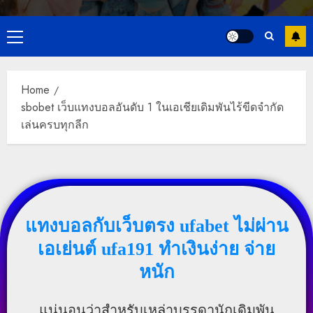
Home
sbobet เว็บแทงบอลอันดับ 1 ในเอเชียเดิมพันไร้ขีดจำกัด
เล่นครบทุกลีก
แทงบอลกับเว็บตรง ufabet ไม่ผ่าน
เอเย่นต์ ufa191 ทำเงินง่าย จ่าย
หนัก
แน่นอนว่าสำหรับเหล่าบรรดานักเดิมพัน