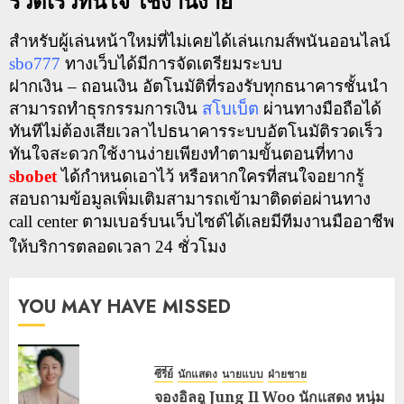
รวดเร็วทันใจ ใช้งานง่าย
สำหรับผู้เล่นหน้าใหม่ที่ไม่เคยได้เล่นเกมส์พนันออนไลน์
sbo777
ทางเว็บได้มีการจัดเตรียมระบบ
ฝากเงิน – ถอนเงิน อัตโนมัติที่รองรับทุกธนาคารชั้นนำ
สามารถทำธุรกรรมการเงิน
สโบเบ็ต
ผ่านทางมือถือได้
ทันทีไม่ต้องเสียเวลาไปธนาคารระบบอัตโนมัติรวดเร็ว
ทันใจสะดวกใช้งานง่ายเพียงทำตามขั้นตอนที่ทาง
sbobet
ได้กำหนดเอาไว้ หรือหากใครที่สนใจอยากรู้
สอบถามข้อมูลเพิ่มเติมสามารถเข้ามาติดต่อผ่านทาง
call center
ตามเบอร์บนเว็บไซต์ได้เลยมีทีมงานมืออาชีพ
ให้บริการตลอดเวลา 24 ชั่วโมง
YOU MAY HAVE MISSED
ซีรี่ย์
นักแสดง
นายแบบ
ฝ่ายชาย
จองอิลอู Jung Il Woo นักแสดง หนุ่ม